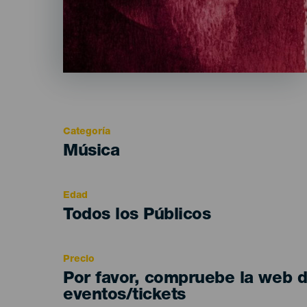
Categoría
Categoría
Música
del
evento
Edad
Edad
Todos los Públicos
Recomendada
Precio
Por favor, compruebe la web 
eventos/tickets