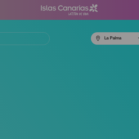
Menú
La Palma
navigation
La
Palma