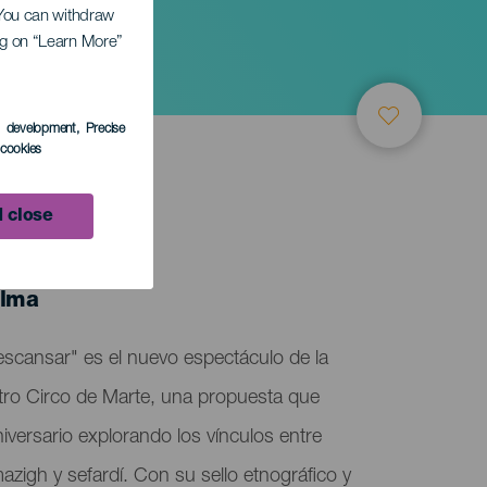
. You can withdraw
ing on “Learn More”
nsar
s development
, Precise
l cookies
 close
alma
escansar" es el nuevo espectáculo de la
atro Circo de Marte, una propuesta que
ersario explorando los vínculos entre
azigh y sefardí. Con su sello etnográfico y