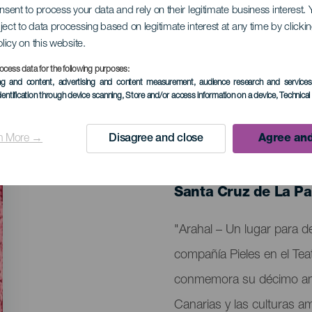
onsent to process your data and rely on their legitimate business interest
ject to data processing based on legitimate interest at any time by click
n lugar donde desca
olicy on this website.
ocess data for the following purposes:
ing and content, advertising and content measurement, audience research and service
dentification through device scanning
, Store and/or access information on a device
, Technica
n More →
Disagree and close
Agree and
EVENTO PASADO
24 Enero 2026
Localidad
Santa Cruz de La P
Descripción
"Arahal – Un lugar para d
del
compañía Pieles en el Te
evento
conmemora su décimo aniv
Canarias y las culturas am