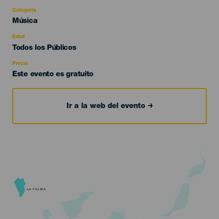
Categoría
Categoría
Música
del
evento
Edad
Edad
Todos los Públicos
Recomendada
Precio
Este evento es gratuito
Ir a la web del evento
LA PALMA