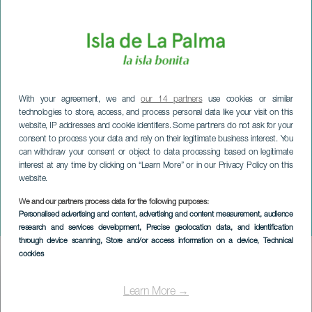
With your agreement, we and
our 14 partners
use cookies or similar
technologies to store, access, and process personal data like your visit on this
website, IP addresses and cookie identifiers. Some partners do not ask for your
consent to process your data and rely on their legitimate business interest. You
can withdraw your consent or object to data processing based on legitimate
interest at any time by clicking on “Learn More” or in our Privacy Policy on this
website.
LA PALMA
Ángaro: Pieles en
We and our partners process data for the following purposes:
Personalised advertising and content, advertising and content measurement, audience
concierto
research and services development
, Precise geolocation data, and identification
through device scanning
, Store and/or access information on a device
, Technical
cookies
Imagen
Listado
Learn More →