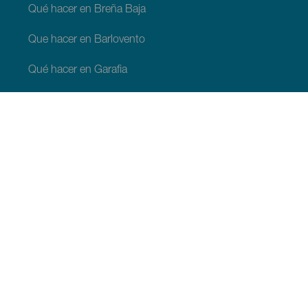
Qué hacer en Breña Baja
Que hacer en Barlovento
Qué hacer en Garafia
Qué hacer en Los Llanos de Aridane
Qué hacer en Puntagorda
Qué hacer en San Andrés y Sauces
Qué hacer en Tijarafe
Qué hacer en Villa de Mazo
QUE VER Y HACER