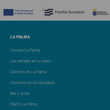
Contenido
Menú
LA PALMA
footer
La
Palma
Conoce La Palma
Las estrellas en tu mano
Caminos de La Palma
Conectar con la naturaleza
Mar y costa
Efecto La Palma