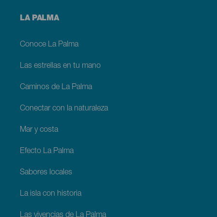
Menú
LA PALMA
footer
La
Palma
Conoce La Palma
Las estrellas en tu mano
Caminos de La Palma
Conectar con la naturaleza
Mar y costa
Efecto La Palma
Sabores locales
La isla con historia
Las vivencias de La Palma