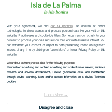
With your agreement, we and
our 14 partners
use cookies or similar
technologies to store, access, and process personal data like your visit on this
website, IP addresses and cookie identifiers. Some partners do not ask for your
consent to process your data and rely on their legitimate business interest. You
can withdraw your consent or object to data processing based on legitimate
interest at any time by clicking on “Learn More” or in our Privacy Policy on this
website.
We and our partners process data for the following purposes:
LA PALMA
Personalised advertising and content, advertising and content measurement, audience
Acantilados del Norte
research and services development
, Precise geolocation data, and identification
through device scanning
, Store and/or access information on a device
, Technical
cookies
Imagen
Listado
Learn More →
Disagree and close