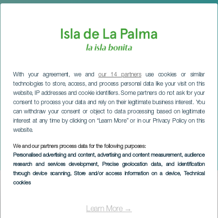
With your agreement, we and
our 14 partners
use cookies or similar
technologies to store, access, and process personal data like your visit on this
website, IP addresses and cookie identifiers. Some partners do not ask for your
consent to process your data and rely on their legitimate business interest. You
can withdraw your consent or object to data processing based on legitimate
interest at any time by clicking on “Learn More” or in our Privacy Policy on this
website.
We and our partners process data for the following purposes:
LA PALMA
Personalised advertising and content, advertising and content measurement, audience
8M en marcha
research and services development
, Precise geolocation data, and identification
through device scanning
, Store and/or access information on a device
, Technical
cookies
Imagen
Listado
Learn More →