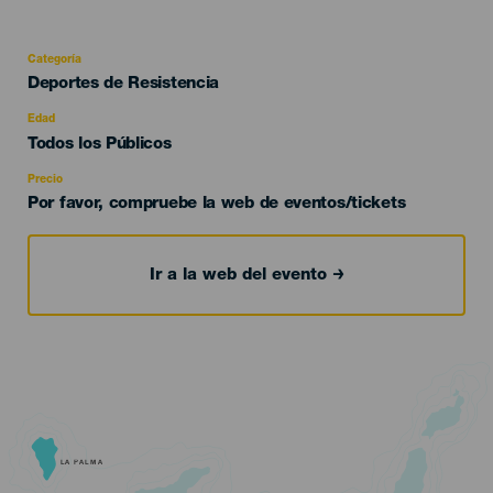
Categoría
Categoría
Deportes de Resistencia
del
evento
Edad
Edad
Todos los Públicos
Recomendada
Precio
Por favor, compruebe la web de eventos/tickets
Ir a la web del evento
LA PALMA