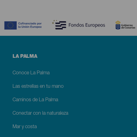
Contenido
Menú
LA PALMA
footer
La
Palma
Conoce La Palma
Las estrellas en tu mano
Caminos de La Palma
Conectar con la naturaleza
Mar y costa