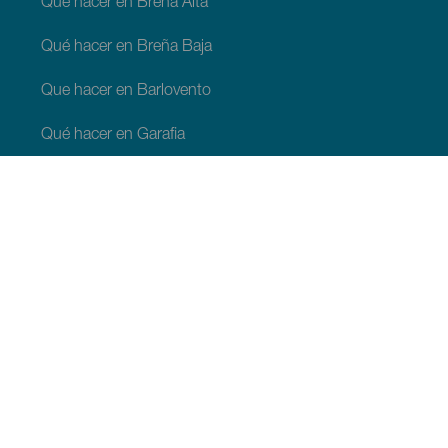
Qué hacer en Breña Alta
Qué hacer en Breña Baja
Que hacer en Barlovento
Qué hacer en Garafia
Qué hacer en Los Llanos de Aridane
Qué hacer en Puntagorda
Qué hacer en San Andrés y Sauces
Qué hacer en Tijarafe
Qué hacer en Villa de Mazo