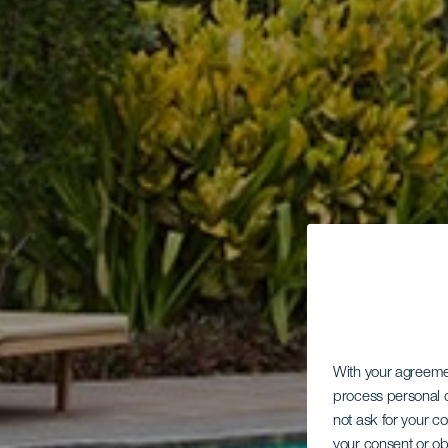
With your agreem
process personal d
not ask for your c
your consent or ob