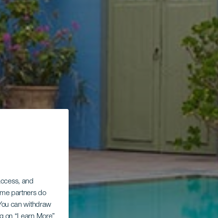
 access, and
Some partners do
. You can withdraw
ing on “Learn More”