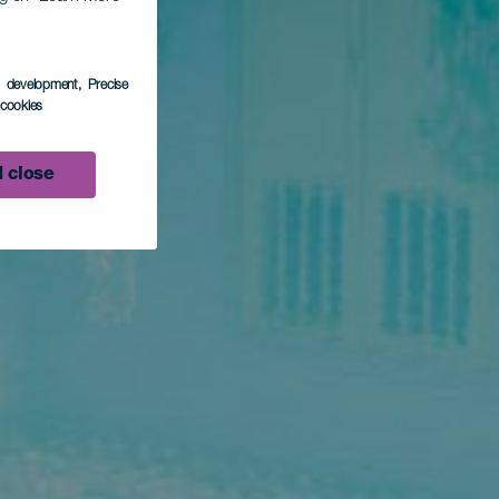
s development
, Precise
l cookies
 close