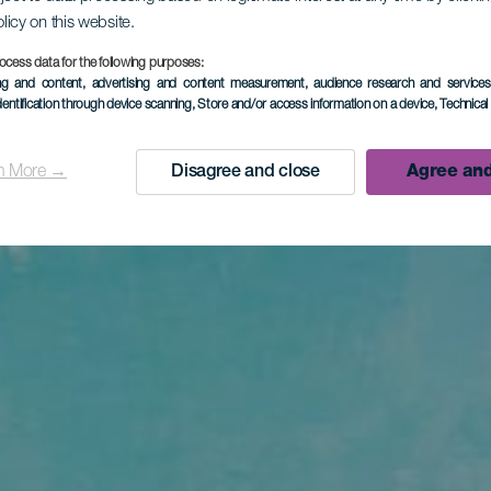
olicy on this website.
ocess data for the following purposes:
ing and content, advertising and content measurement, audience research and service
dentification through device scanning
, Store and/or access information on a device
, Technica
n More →
Disagree and close
Agree and