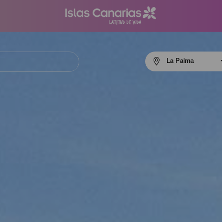
Menú
La Palma
navigation
La
Palma