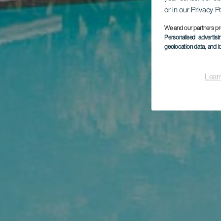
or in our Privacy P
We and our partners pr
Personalised advertis
geolocation data, and i
Lear