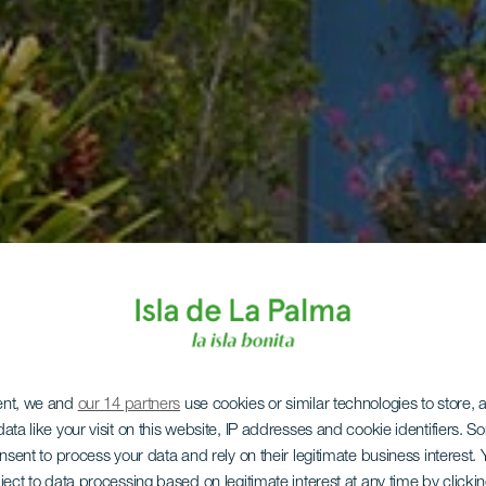
ent, we and
our 14 partners
use cookies or similar technologies to store,
ata like your visit on this website, IP addresses and cookie identifiers. 
onsent to process your data and rely on their legitimate business interest
ject to data processing based on legitimate interest at any time by click