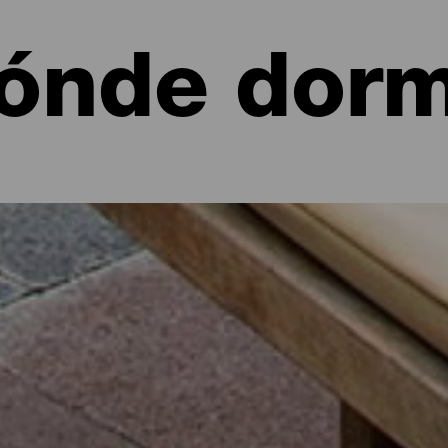
ónde dorm
 de La Palma: hoteles, apartamentos...
 un apartamento junto al mar o en un pintoresco hotel rodeado de 
 sus poco más de 700 kilómetros cuadrados de alternativas para to
ía de ruta por la isla o desconectar unos días de la rutina con esta