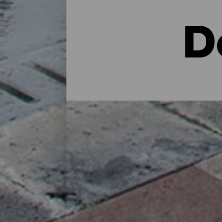
D
Dónde alojarse en la isla
En una casa rural en plena naturaleza, en
cuidados: La Palma dispone a lo largo de
perfecta para recargar las pilas tras un d