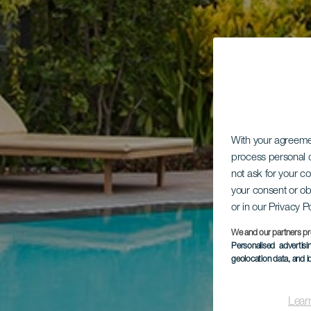
With your agreem
process personal d
not ask for your c
your consent or ob
or in our Privacy P
We and our partners pr
Personalised advertis
geolocation data, and i
Lear