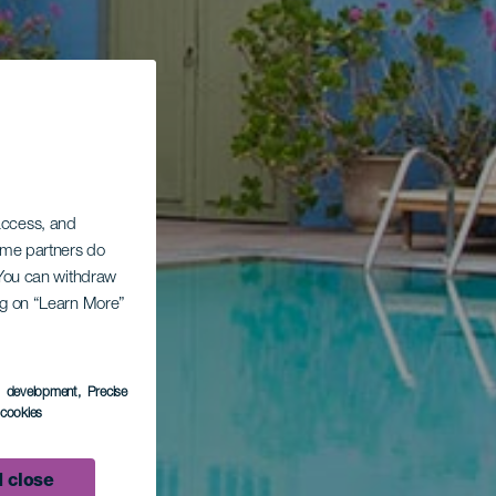
 access, and
Some partners do
. You can withdraw
ing on “Learn More”
s development
, Precise
l cookies
 close