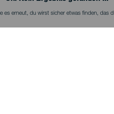
 es erneut, du wirst sicher etwas finden, das dir
SEHEN UND ERLEBEN
Sternenbeobachtung auf La Palma
Wanderwege auf La Palma
Strände auf La Palma
Aussichtspunkte auf La Palma