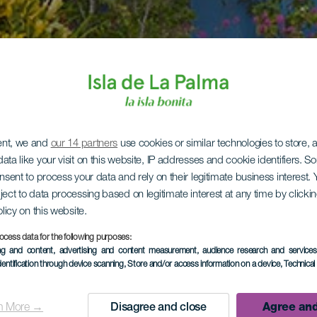
ent, we and
our 14 partners
use cookies or similar technologies to store,
ata like your visit on this website, IP addresses and cookie identifiers. 
onsent to process your data and rely on their legitimate business interest
ject to data processing based on legitimate interest at any time by click
olicy on this website.
ocess data for the following purposes:
ing and content, advertising and content measurement, audience research and service
dentification through device scanning
, Store and/or access information on a device
, Technica
n More →
Disagree and close
Agree and