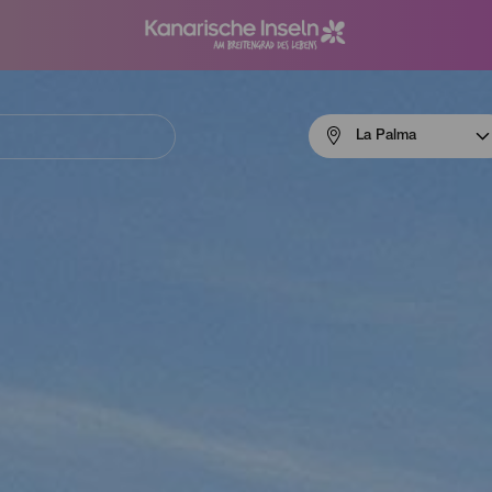
Menú
La Palma
navigation
La
Palma