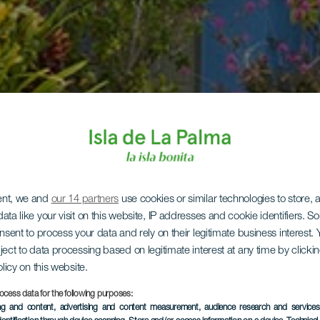
ent, we and
our 14 partners
use cookies or similar technologies to store,
ata like your visit on this website, IP addresses and cookie identifiers. 
onsent to process your data and rely on their legitimate business interest
ject to data processing based on legitimate interest at any time by click
olicy on this website.
ocess data for the following purposes:
ing and content, advertising and content measurement, audience research and service