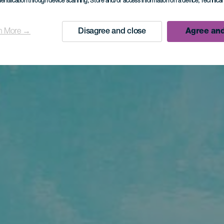
dentification through device scanning
, Store and/or access information on a device
, Technica
n More →
Disagree and close
Agree and