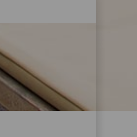
der Natur und mit jeder Art von Service
n von Reisenden. Mit dieser Auswahl der
 Energie zu tanken oder für ein paar Tage