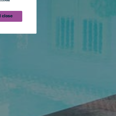
l cookies
 close