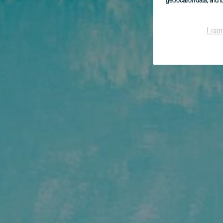
geolocation data, and i
Lear