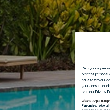
With your agreem
process personal d
not ask for your c
your consent or ob
or in our Privacy P
We and our partners pr
Personalised advertis