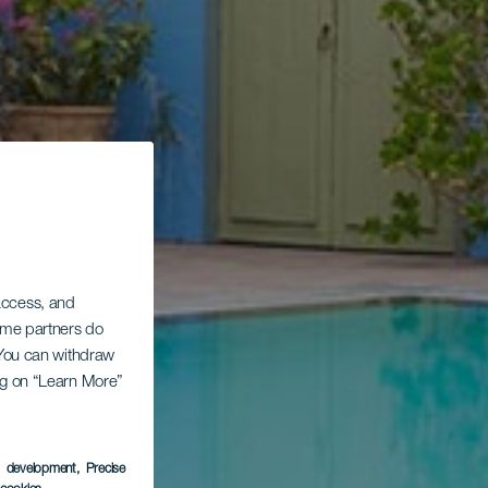
 access, and
Some partners do
. You can withdraw
ing on “Learn More”
s development
, Precise