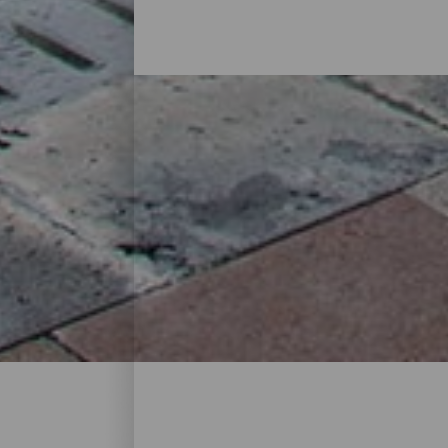
Unterkünfte auf La Palma
In einem Landhaus inmitten der Natur, in
und Betreuung: La Palma bietet auf seine
besten Unterkünfte auf der Isla Bonita fi
vom Alltag abzuschalten.