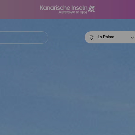
Menú
La Palma
navigation
La
Palma