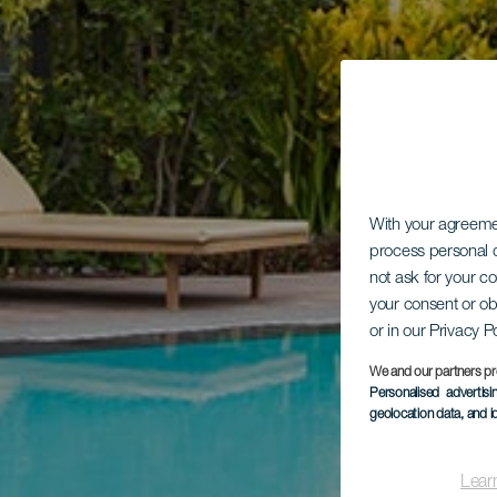
With your agreem
process personal d
not ask for your c
your consent or ob
or in our Privacy P
We and our partners pr
Personalised advertis
geolocation data, and i
Lear