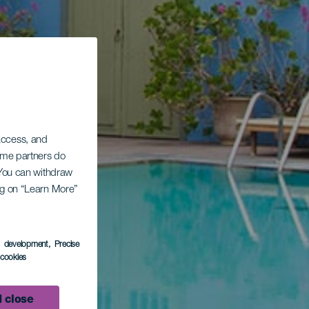
 access, and
Some partners do
. You can withdraw
ing on “Learn More”
s development
, Precise
l cookies
 close