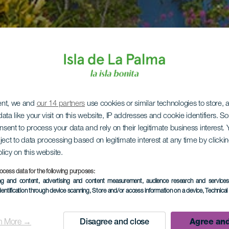
ent, we and
our 14 partners
use cookies or similar technologies to store,
ata like your visit on this website, IP addresses and cookie identifiers. 
onsent to process your data and rely on their legitimate business interest
ject to data processing based on legitimate interest at any time by click
olicy on this website.
ocess data for the following purposes:
ing and content, advertising and content measurement, audience research and service
dentification through device scanning
, Store and/or access information on a device
, Technica
n More →
Disagree and close
Agree and