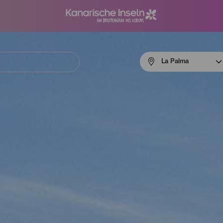
Menú
La Palma
navigation
La
Palma