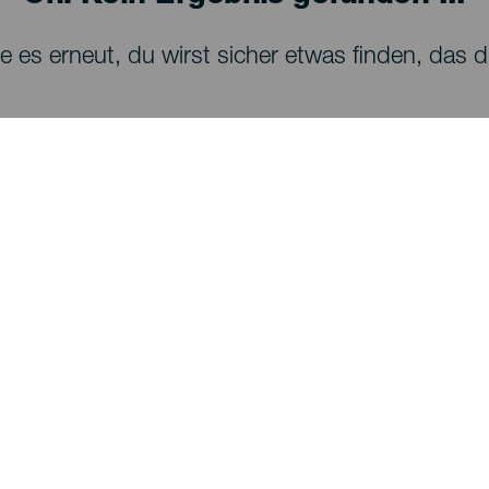
 es erneut, du wirst sicher etwas finden, das dir
SEHEN UND ERLEBEN
Sternenbeobachtung auf La Palma
Wanderwege auf La Palma
Strände auf La Palma
Aussichtspunkte auf La Palma