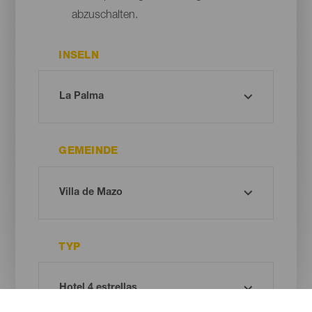
abzuschalten.
INSELN
GEMEINDE
TYP