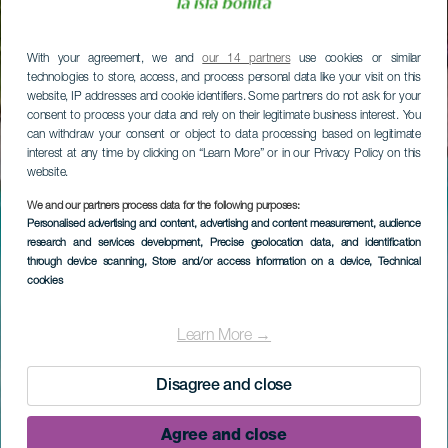
With your agreement, we and
our 14 partners
use cookies or similar
technologies to store, access, and process personal data like your visit on this
website, IP addresses and cookie identifiers. Some partners do not ask for your
consent to process your data and rely on their legitimate business interest. You
can withdraw your consent or object to data processing based on legitimate
interest at any time by clicking on “Learn More” or in our Privacy Policy on this
website.
We and our partners process data for the following purposes:
Personalised advertising and content, advertising and content measurement, audience
research and services development
, Precise geolocation data, and identification
through device scanning
, Store and/or access information on a device
, Technical
cookies
Learn More →
Disagree and close
Agree and close