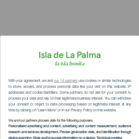
With your agreement, we and
our 14 partners
use cookies or similar technologies
to store, access, and process personal data like your visit on this website, IP
addresses and cookie identifiers. Some partners do not ask for your consent to
process your data and rely on their legitimate business interest. You can withdraw
your consent or object to data processing based on legitimate interest at any
time by clicking on “Learn More” or in our Privacy Policy on this website.
We and our partners process data for the following purposes:
Personalised advertising and content, advertising and content measurement, audience
research and services development
, Precise geolocation data, and identification through
device scanning
, Store and/or access information on a device
, Technical cookies