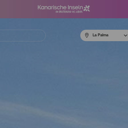
Menú
La Palma
navigation
La
Palma