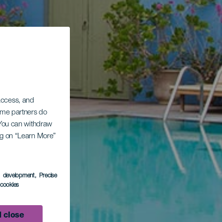
 access, and
Some partners do
. You can withdraw
ing on “Learn More”
s development
, Precise
l cookies
 close