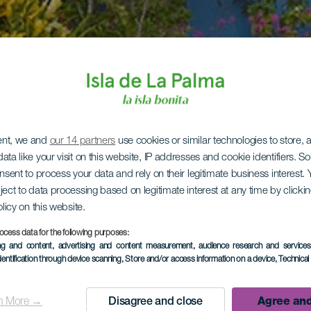
ent, we and
our 14 partners
use cookies or similar technologies to store,
ata like your visit on this website, IP addresses and cookie identifiers. 
onsent to process your data and rely on their legitimate business interest
ject to data processing based on legitimate interest at any time by click
olicy on this website.
ocess data for the following purposes:
ing and content, advertising and content measurement, audience research and service
dentification through device scanning
, Store and/or access information on a device
, Technica
n More →
Disagree and close
Agree and