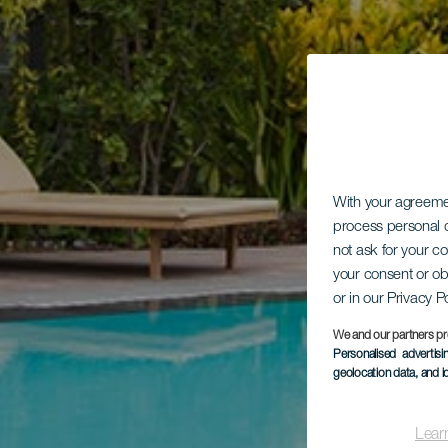
With your agreem
process personal d
not ask for your c
your consent or ob
or in our Privacy P
We and our partners pr
Personalised advertis
geolocation data, and i
Lear