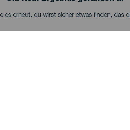
 es erneut, du wirst sicher etwas finden, das dir
SEHEN UND ERLEBEN
Sternenbeobachtung auf La Palma
Wanderwege auf La Palma
Strände auf La Palma
Aussichtspunkte auf La Palma