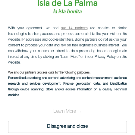
With your agreement, we and
our 14 partners
use cookies or similar
technologies to store, access, and process personal data like your visit on this
website, IP addresses and cookie identifiers. Some partners do not ask for your
consent to process your data and rely on their legitimate business interest. You
can withdraw your consent or object to data processing based on legitimate
interest at any time by clicking on “Learn More” or in our Privacy Policy on this
website.
We and our partners process data for the following purposes:
Personalised advertising and content, advertising and content measurement, audience
research and services development
, Precise geolocation data, and identification
through device scanning
, Store and/or access information on a device
, Technical
cookies
Learn More →
Disagree and close