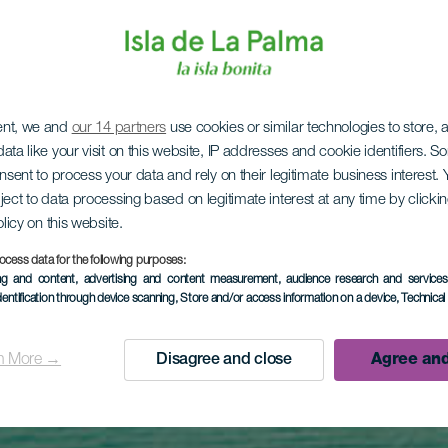
ent, we and
our 14 partners
use cookies or similar technologies to store,
ata like your visit on this website, IP addresses and cookie identifiers. 
onsent to process your data and rely on their legitimate business interest
ject to data processing based on legitimate interest at any time by click
olicy on this website.
ocess data for the following purposes:
ing and content, advertising and content measurement, audience research and service
dentification through device scanning
, Store and/or access information on a device
, Technica
n More →
Disagree and close
Agree and