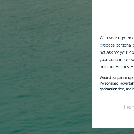
With your agreem
process personal d
not ask for your c
your consent or ob
or in our Privacy P
We and our partners pr
Personalised advertis
geolocation data, and i
Lear