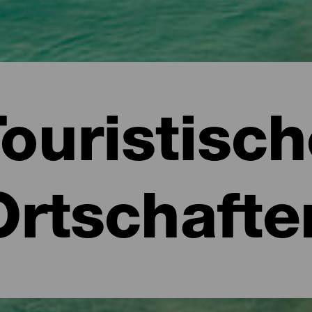
ouristisc
Ortschafte