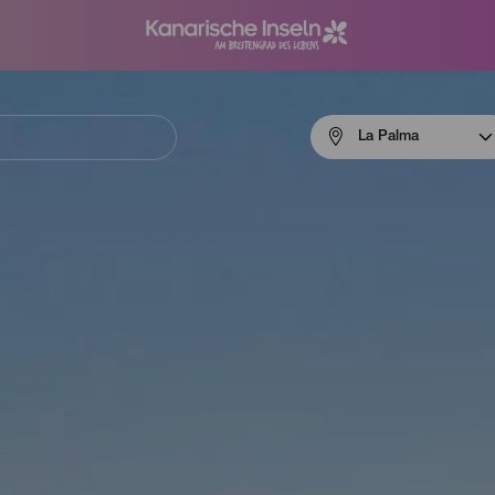
Menú
La Palma
navigation
La
Palma