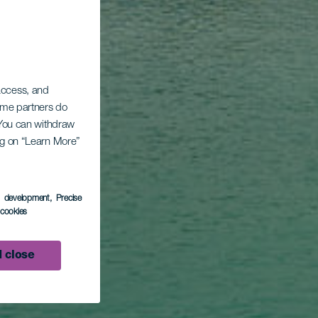
 access, and
Some partners do
. You can withdraw
ing on “Learn More”
s development
, Precise
l cookies
 close