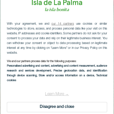
With your agreement, we and
our 14 partners
use cookies or similar
technologies to store, access, and process personal data like your visit on this
website, IP addresses and cookie identifiers. Some partners do not ask for your
consent to process your data and rely on their legitimate business interest. You
can withdraw your consent or object to data processing based on legitimate
interest at any time by clicking on “Learn More” or in our Privacy Policy on this
website.
We and our partners process data for the following purposes:
Personalised advertising and content, advertising and content measurement, audience
research and services development
, Precise geolocation data, and identification
through device scanning
, Store and/or access information on a device
, Technical
cookies
Learn More →
Disagree and close