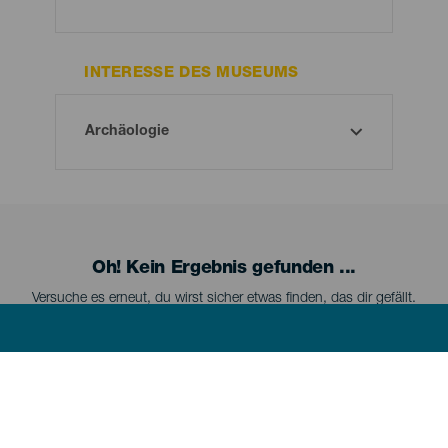
INTERESSE DES MUSEUMS
Oh! Kein Ergebnis gefunden ...
Versuche es erneut, du wirst sicher etwas finden, das dir gefällt.
Menú
LA PALMA
footer
La
Palma
La Palma kennenlernen