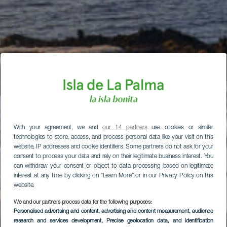
With your agreement, we and
our 14 partners
use cookies or similar
technologies to store, access, and process personal data like your visit on this
website, IP addresses and cookie identifiers. Some partners do not ask for your
consent to process your data and rely on their legitimate business interest. You
can withdraw your consent or object to data processing based on legitimate
interest at any time by clicking on “Learn More” or in our Privacy Policy on this
website.
We and our partners process data for the following purposes:
Personalised advertising and content, advertising and content measurement, audience
research and services development
, Precise geolocation data, and identification