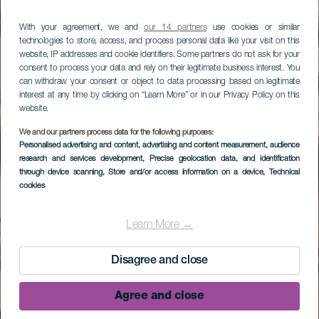
With your agreement, we and
our 14 partners
use cookies or similar
technologies to store, access, and process personal data like your visit on this
website, IP addresses and cookie identifiers. Some partners do not ask for your
consent to process your data and rely on their legitimate business interest. You
can withdraw your consent or object to data processing based on legitimate
interest at any time by clicking on “Learn More” or in our Privacy Policy on this
website.
We and our partners process data for the following purposes:
Personalised advertising and content, advertising and content measurement, audience
research and services development
, Precise geolocation data, and identification
through device scanning
, Store and/or access information on a device
, Technical
cookies
Learn More →
Disagree and close
Agree and close