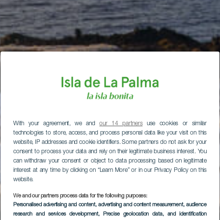
With your agreement, we and
our 14 partners
use cookies or similar
technologies to store, access, and process personal data like your visit on this
website, IP addresses and cookie identifiers. Some partners do not ask for your
consent to process your data and rely on their legitimate business interest. You
can withdraw your consent or object to data processing based on legitimate
interest at any time by clicking on “Learn More” or in our Privacy Policy on this
website.
We and our partners process data for the following purposes:
Personalised advertising and content, advertising and content measurement, audience
research and services development
, Precise geolocation data, and identification