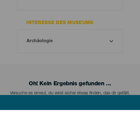
INTERESSE DES MUSEUMS
Oh! Kein Ergebnis gefunden ...
Versuche es erneut, du wirst sicher etwas finden, das dir gefällt.
Menú
LA PALMA
footer
La
Palma
La Palma kennenlernen