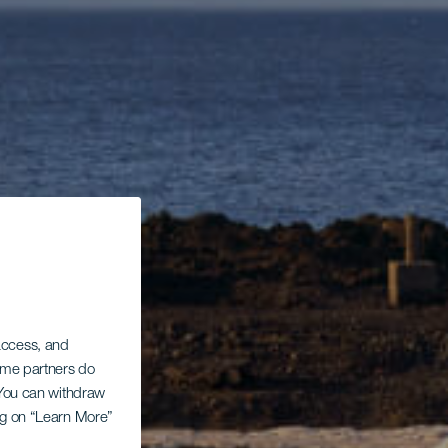
 access, and
Some partners do
. You can withdraw
ing on “Learn More”