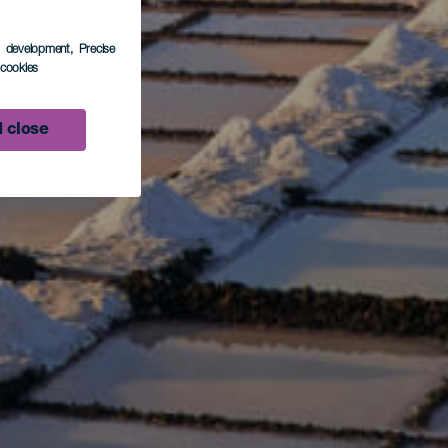
s development
, Precise
l cookies
 close