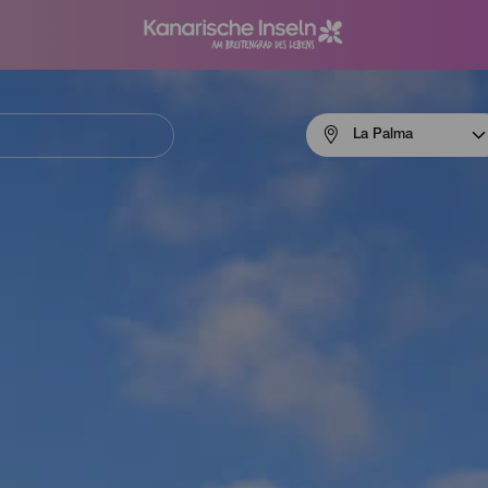
Menú
La Palma
navigation
La
Palma