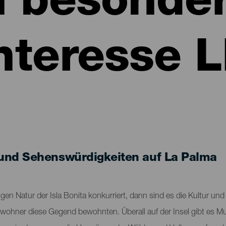
n besonde
nteresse 
und Sehenswürdigkeiten auf La Palma
gen Natur der Isla Bonita konkurriert, dann sind es die Kultur und 
Ureinwohner diese Gegend bewohnten. Überall auf der Insel gibt e