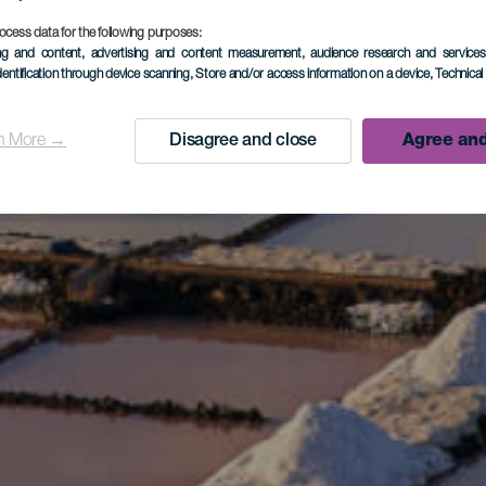
ocess data for the following purposes:
ing and content, advertising and content measurement, audience research and service
dentification through device scanning
, Store and/or access information on a device
, Technica
n More →
Disagree and close
Agree and