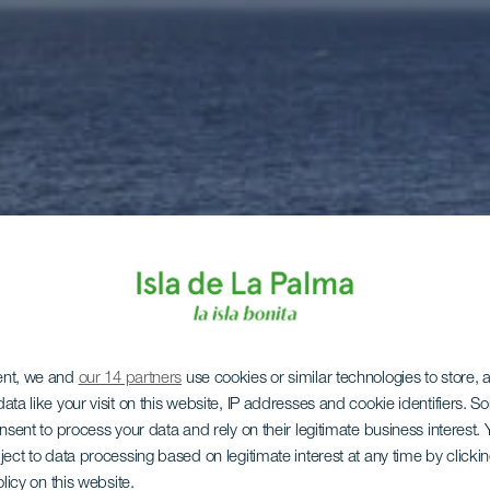
ent, we and
our 14 partners
use cookies or similar technologies to store,
ata like your visit on this website, IP addresses and cookie identifiers. 
onsent to process your data and rely on their legitimate business interest
ject to data processing based on legitimate interest at any time by click
olicy on this website.