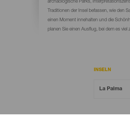
archäologische Parks, Interpretationszen
Traditionen der Insel befassen, wie den
einen Moment innehalten und die Schönh
planen Sie einen Ausflug, bei dem es viel
INSELN