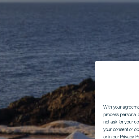
With your agreem
process personal d
not ask for your c
your consent or ob
or in our Privacy P