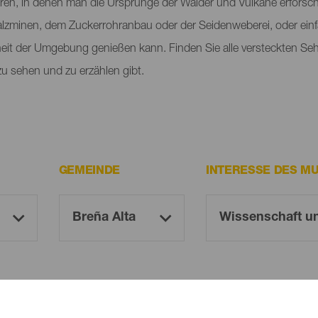
tren, in denen man die Ursprünge der Wälder und Vulkane erforsch
 Salzminen, dem Zuckerrohranbau oder der Seidenweberei, oder ein
eit der Umgebung genießen kann. Finden Sie alle versteckten Se
 zu sehen und zu erzählen gibt.
GEMEINDE
INTERESSE DES M