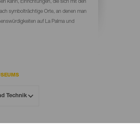
en kann, Einrichtungen, die sich mit den
fach symbolträchtige Orte, an denen man
henswürdigkeiten auf La Palma und
USEUMS