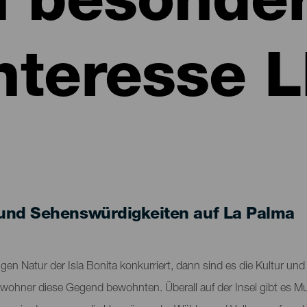
n besonde
nteresse 
und Sehenswürdigkeiten auf La Palma
gen Natur der Isla Bonita konkurriert, dann sind es die Kultur und 
Ureinwohner diese Gegend bewohnten. Überall auf der Insel gibt e