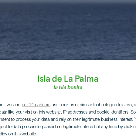
ent, we and
our 14 partners
use cookies or similar technologies to store,
ata like your visit on this website, IP addresses and cookie identifiers. 
onsent to process your data and rely on their legitimate business interest
ject to data processing based on legitimate interest at any time by click
olicy on this website.