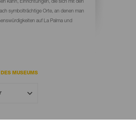
en kann, Einrichtungen, die sich mit den
fach symbolträchtige Orte, an denen man
henswürdigkeiten auf La Palma und
E DES MUSEUMS