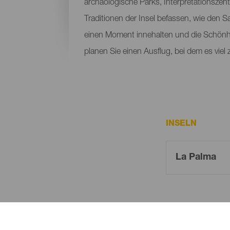
archäologische Parks, Interpretationszen
Traditionen der Insel befassen, wie den
einen Moment innehalten und die Schönh
planen Sie einen Ausflug, bei dem es viel
INSELN