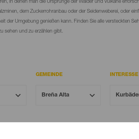
tren, in denen man die Ursprünge der Wälder und Vulkane erforsch
 Salzminen, dem Zuckerrohranbau oder der Seidenweberei, oder ein
eit der Umgebung genießen kann. Finden Sie alle versteckten Se
 zu sehen und zu erzählen gibt.
GEMEINDE
INTERESS