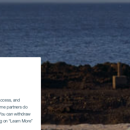
 access, and
Some partners do
. You can withdraw
ing on “Learn More”