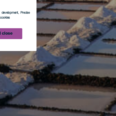
s development
, Precise
l cookies
 close