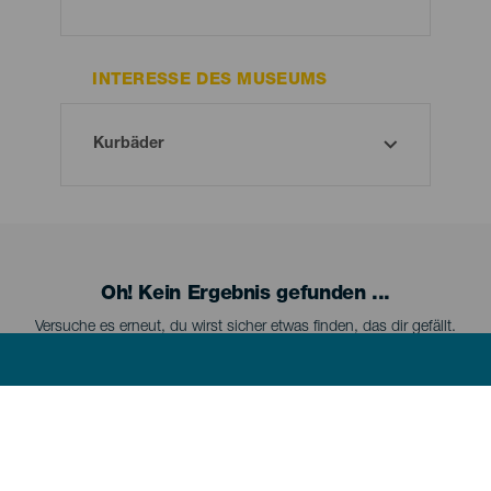
INTERESSE DES MUSEUMS
Oh! Kein Ergebnis gefunden ...
Versuche es erneut, du wirst sicher etwas finden, das dir gefällt.
Menú
LA PALMA
footer
La
Palma
La Palma kennenlernen