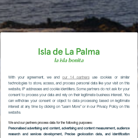
With your agreement, we and
our 14 partners
use cookies or similar
technologies to store, access, and process personal data like your visit on this
website, IP addresses and cookie identifiers. Some partners do not ask for your
consent to process your data and rely on their legitimate business interest. You
can withdraw your consent or object to data processing based on legitimate
interest at any time by clicking on “Learn More” or in our Privacy Policy on this
website.
We and our partners process data for the following purposes:
Personalised advertising and content, advertising and content measurement, audience
research and services development
, Precise geolocation data, and identification