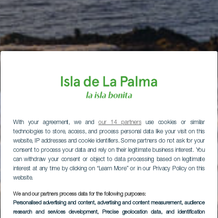
With your agreement, we and
our 14 partners
use cookies or similar
technologies to store, access, and process personal data like your visit on this
website, IP addresses and cookie identifiers. Some partners do not ask for your
consent to process your data and rely on their legitimate business interest. You
can withdraw your consent or object to data processing based on legitimate
interest at any time by clicking on “Learn More” or in our Privacy Policy on this
website.
We and our partners process data for the following purposes:
Personalised advertising and content, advertising and content measurement, audience
research and services development
, Precise geolocation data, and identification