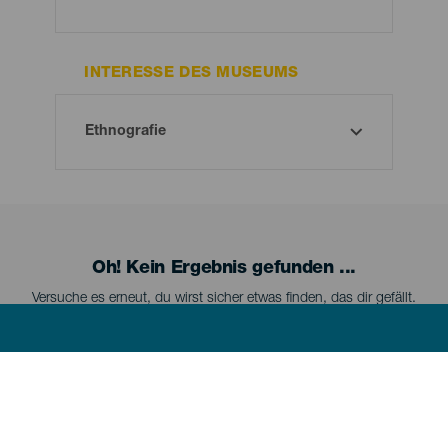
INTERESSE DES MUSEUMS
Oh! Kein Ergebnis gefunden ...
Versuche es erneut, du wirst sicher etwas finden, das dir gefällt.
Menú
LA PALMA
footer
La
Palma
La Palma kennenlernen