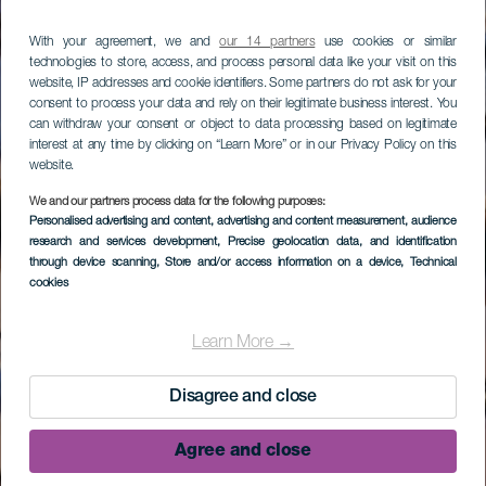
With your agreement, we and
our 14 partners
use cookies or similar
technologies to store, access, and process personal data like your visit on this
website, IP addresses and cookie identifiers. Some partners do not ask for your
consent to process your data and rely on their legitimate business interest. You
can withdraw your consent or object to data processing based on legitimate
interest at any time by clicking on “Learn More” or in our Privacy Policy on this
website.
We and our partners process data for the following purposes:
Personalised advertising and content, advertising and content measurement, audience
research and services development
, Precise geolocation data, and identification
through device scanning
, Store and/or access information on a device
, Technical
cookies
Learn More →
Disagree and close
Agree and close