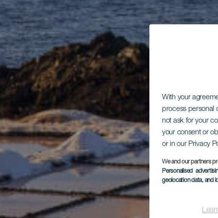
With your agreem
process personal d
not ask for your c
your consent or ob
or in our Privacy P
We and our partners pr
Personalised advertis
geolocation data, and i
Lear