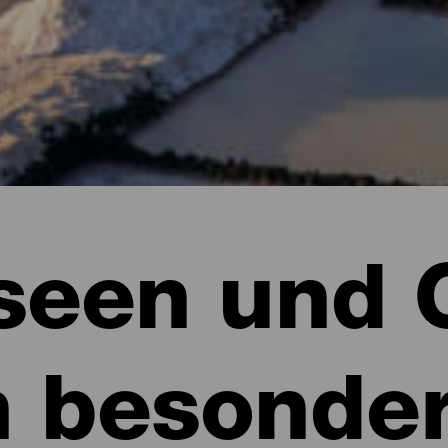
een und 
n besonde