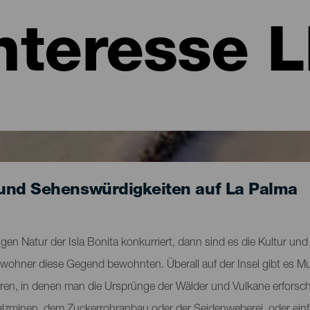
nteresse 
und Sehenswürdigkeiten auf La Palma
gen Natur der Isla Bonita konkurriert, dann sind es die Kultur und 
Ureinwohner diese Gegend bewohnten. Überall auf der Insel gibt e
tren, in denen man die Ursprünge der Wälder und Vulkane erforsch
 Salzminen, dem Zuckerrohranbau oder der Seidenweberei, oder ein