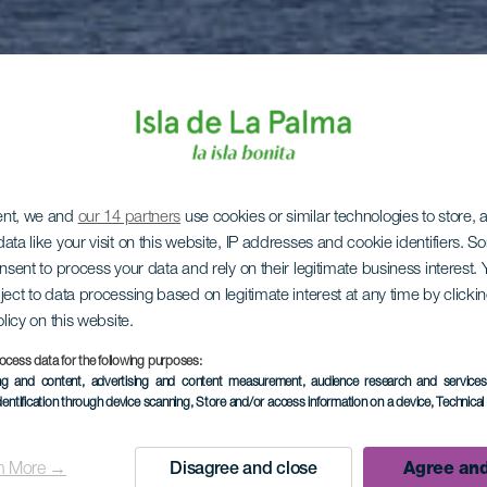
ent, we and
our 14 partners
use cookies or similar technologies to store,
ata like your visit on this website, IP addresses and cookie identifiers. 
onsent to process your data and rely on their legitimate business interest
ject to data processing based on legitimate interest at any time by click
olicy on this website.
ocess data for the following purposes:
ing and content, advertising and content measurement, audience research and service
dentification through device scanning
, Store and/or access information on a device
, Technica
n More →
Disagree and close
Agree and