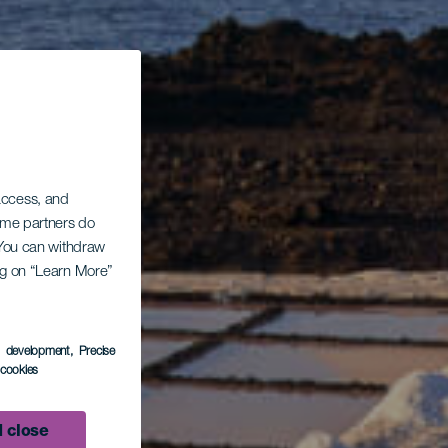
 access, and
Some partners do
. You can withdraw
ing on “Learn More”
s development
, Precise
l cookies
 close