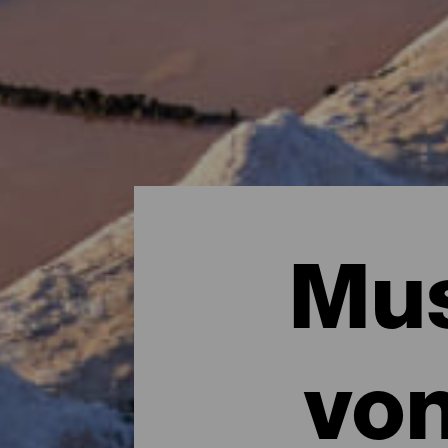
Mus
vo