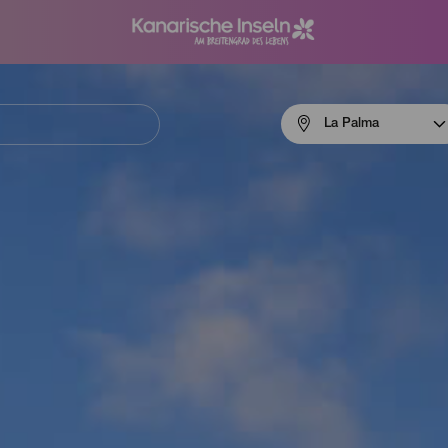
Menú
La Palma
navigation
La
Palma