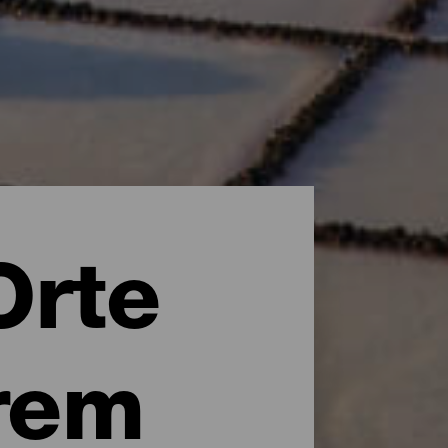
Orte
rem