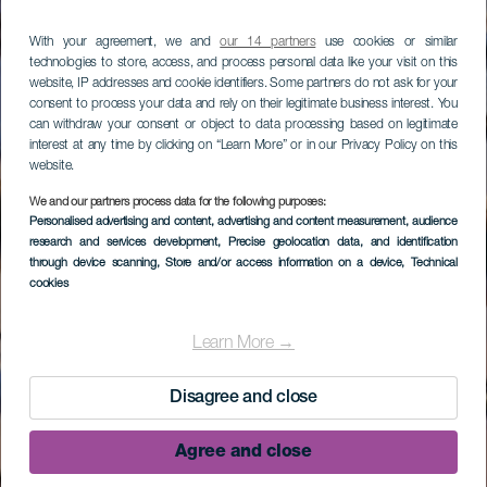
With your agreement, we and
our 14 partners
use cookies or similar
technologies to store, access, and process personal data like your visit on this
website, IP addresses and cookie identifiers. Some partners do not ask for your
consent to process your data and rely on their legitimate business interest. You
can withdraw your consent or object to data processing based on legitimate
interest at any time by clicking on “Learn More” or in our Privacy Policy on this
website.
We and our partners process data for the following purposes:
Personalised advertising and content, advertising and content measurement, audience
research and services development
, Precise geolocation data, and identification
through device scanning
, Store and/or access information on a device
, Technical
cookies
Learn More →
Disagree and close
Agree and close