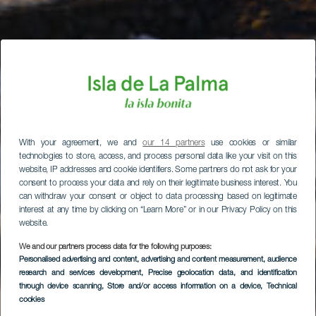
With your agreement, we and
our 14 partners
use cookies or similar
technologies to store, access, and process personal data like your visit on this
website, IP addresses and cookie identifiers. Some partners do not ask for your
consent to process your data and rely on their legitimate business interest. You
can withdraw your consent or object to data processing based on legitimate
interest at any time by clicking on “Learn More” or in our Privacy Policy on this
website.
We and our partners process data for the following purposes:
Personalised advertising and content, advertising and content measurement, audience
research and services development
, Precise geolocation data, and identification
through device scanning
, Store and/or access information on a device
, Technical
cookies