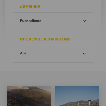
GEMEINDE
INTERESSE DES MUSEUMS
Imagen
Imagen
Imagen
Imagen
Listado
Listado