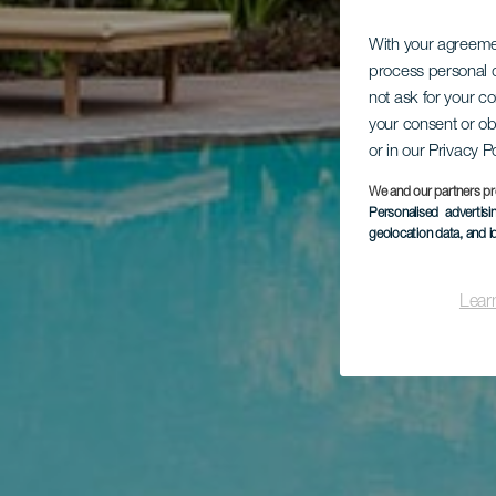
With your agreem
process personal d
not ask for your c
your consent or ob
or in our Privacy P
We and our partners pr
Personalised advertis
geolocation data, and i
Lear