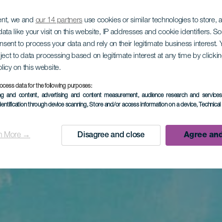
ent, we and
our 14 partners
use cookies or similar technologies to store,
ata like your visit on this website, IP addresses and cookie identifiers. 
onsent to process your data and rely on their legitimate business interest
ject to data processing based on legitimate interest at any time by click
olicy on this website.
ocess data for the following purposes:
ing and content, advertising and content measurement, audience research and service
dentification through device scanning
, Store and/or access information on a device
, Technica
n More →
Disagree and close
Agree and