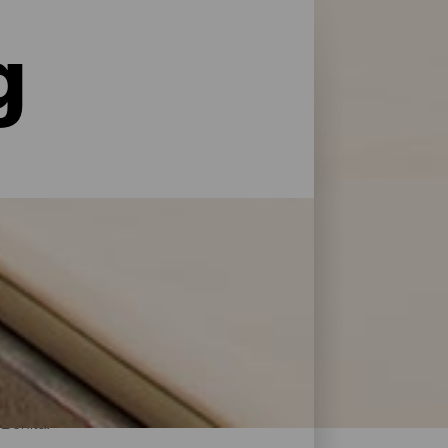
g
le former for service og pleje: La Palma har
 at genoplade batterierne efter en dag på
 Bonita.