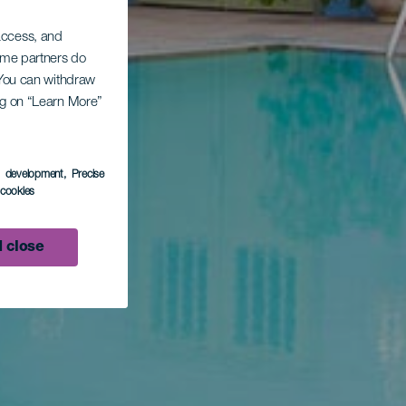
 access, and
Some partners do
. You can withdraw
ing on “Learn More”
s development
, Precise
l cookies
 close