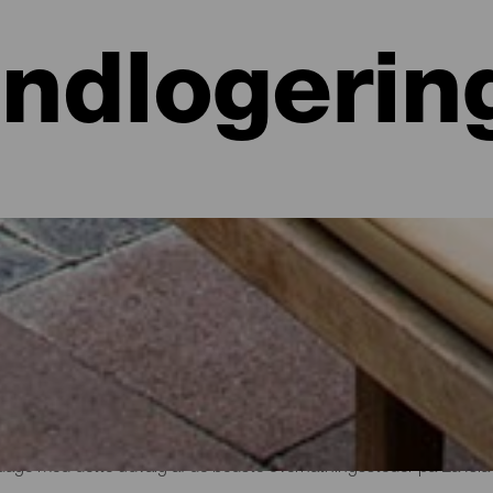
Indlogerin
 hoteller, lejligheder...
lighed ved havet eller på et malerisk hotel omgivet af natur og med al
e lidt mere end 700 kvadratkilometer. Find den perfekte mulighed for
par dage med dette udvalg af de bedste overnatningssteder på La Isla