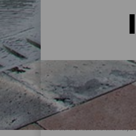
Indkvartering på La Palma:
I et hus på landet midt i naturen, i en lej
alternativer til alle slags rejsende på sin
øen eller for at koble af fra rutinen i et 