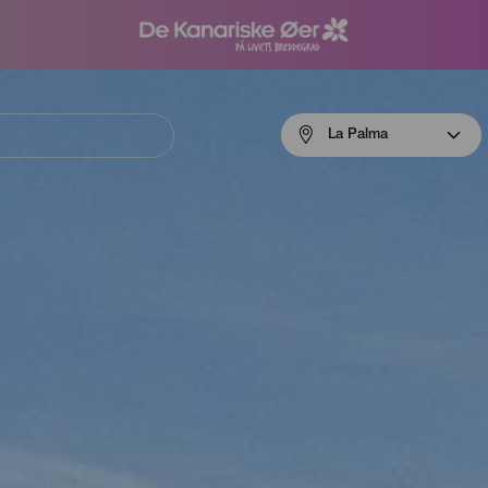
Menú
La Palma
navigation
La
Palma