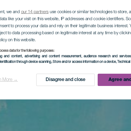
ent, we and
our 14 partners
use cookies or similar technologies to store,
ata like your visit on this website, IP addresses and cookie identifiers. 
onsent to process your data and rely on their legitimate business interest
ject to data processing based on legitimate interest at any time by click
olicy on this website.
ocess data for the following purposes:
ing and content, advertising and content measurement, audience research and service
dentification through device scanning
, Store and/or access information on a device
, Technica
n More →
Disagree and close
Agree and