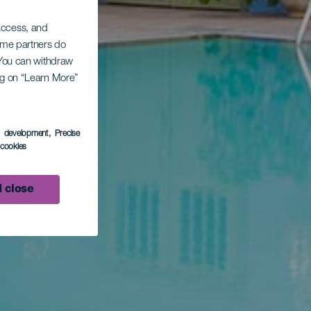
 access, and
Some partners do
. You can withdraw
ing on “Learn More”
s development
, Precise
l cookies
 close