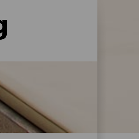
g
le former for service og pleje: La Palma har
 at genoplade batterierne efter en dag på
 Bonita.