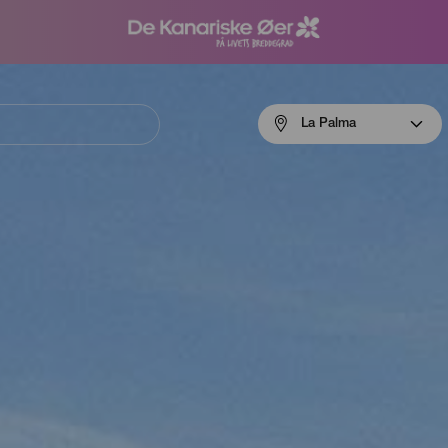
Menú
La Palma
navigation
La
Palma