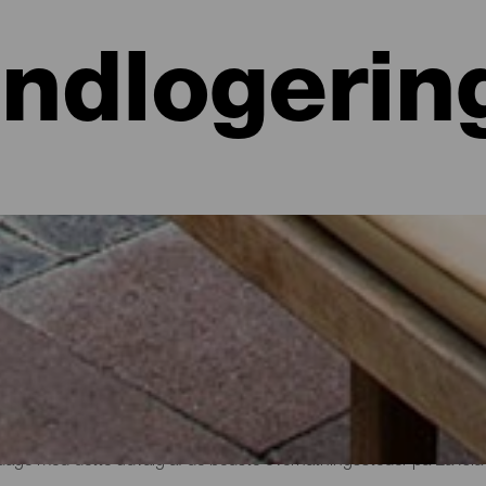
Indlogerin
 hoteller, lejligheder...
lighed ved havet eller på et malerisk hotel omgivet af natur og med al
e lidt mere end 700 kvadratkilometer. Find den perfekte mulighed for
par dage med dette udvalg af de bedste overnatningssteder på La Isla