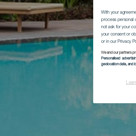
With your agreem
process personal d
not ask for your c
your consent or ob
or in our Privacy P
We and our partners pr
Personalised advertis
geolocation data, and i
Lear