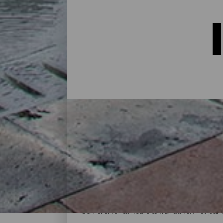
Indkvartering på La Palma:
I et hus på landet midt i naturen, i en lej
alternativer til alle slags rejsende på sin
øen eller for at koble af fra rutinen i et 