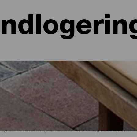
Indlogerin
 hoteller, lejligheder...
lighed ved havet eller på et malerisk hotel omgivet af natur og med al
e lidt mere end 700 kvadratkilometer. Find den perfekte mulighed for
par dage med dette udvalg af de bedste overnatningssteder på La Isla