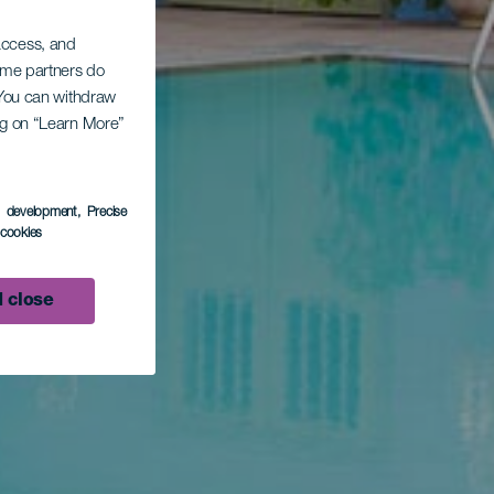
 access, and
Some partners do
. You can withdraw
ing on “Learn More”
s development
, Precise
l cookies
 close