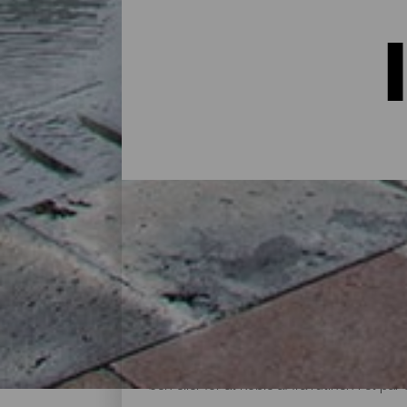
Indkvartering på La Palma:
I et hus på landet midt i naturen, i en lej
alternativer til alle slags rejsende på sin
øen eller for at koble af fra rutinen i et 