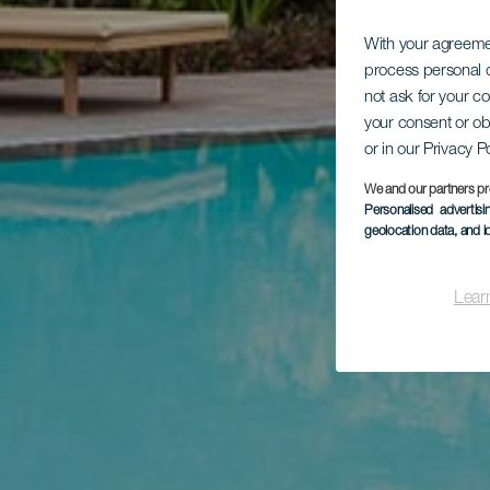
With your agreem
process personal d
not ask for your c
your consent or ob
or in our Privacy P
We and our partners pr
Personalised advertis
geolocation data, and i
Lear