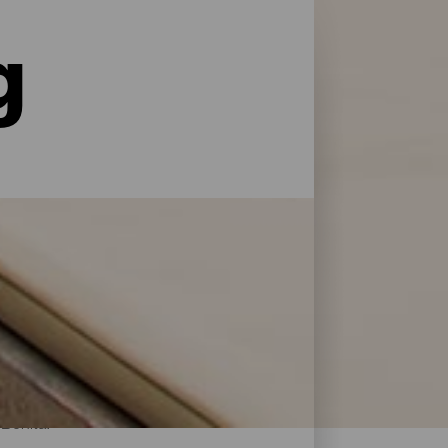
g
le former for service og pleje: La Palma har
 at genoplade batterierne efter en dag på
 Bonita.