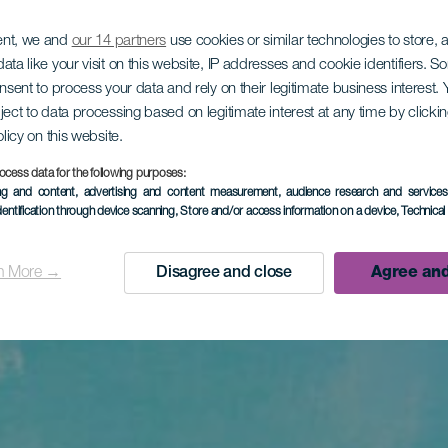
ent, we and
our 14 partners
use cookies or similar technologies to store,
ata like your visit on this website, IP addresses and cookie identifiers. 
onsent to process your data and rely on their legitimate business interest
ject to data processing based on legitimate interest at any time by click
olicy on this website.
ocess data for the following purposes:
ing and content, advertising and content measurement, audience research and service
dentification through device scanning
, Store and/or access information on a device
, Technica
n More →
Disagree and close
Agree and