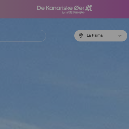
Menú
La Palma
navigation
La
Palma