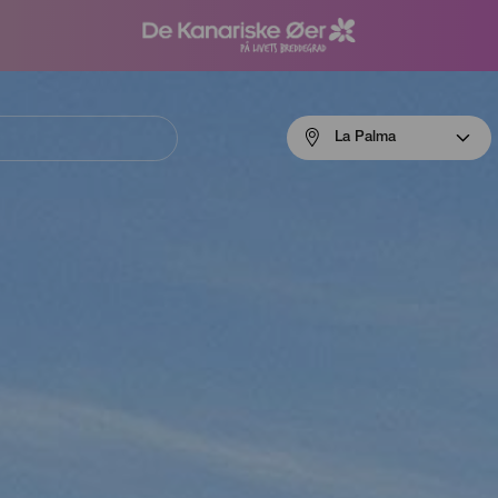
Menú
La Palma
navigation
La
Palma