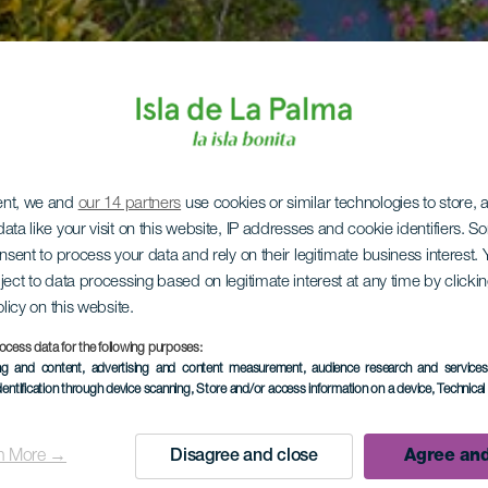
ent, we and
our 14 partners
use cookies or similar technologies to store,
ata like your visit on this website, IP addresses and cookie identifiers. 
onsent to process your data and rely on their legitimate business interest
ject to data processing based on legitimate interest at any time by click
olicy on this website.
ocess data for the following purposes:
ing and content, advertising and content measurement, audience research and service
dentification through device scanning
, Store and/or access information on a device
, Technica
n More →
Disagree and close
Agree and