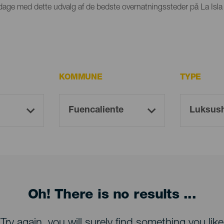
par dage med dette udvalg af de bedste overnatningssteder på La Isla
KOMMUNE
TYPE
Oh! There is no results ...
Try again, you will surely find something you like