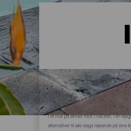
Indkvartering på La Palma:
I et hus på landet midt i naturen, i en lej
alternativer til alle slags rejsende på sin