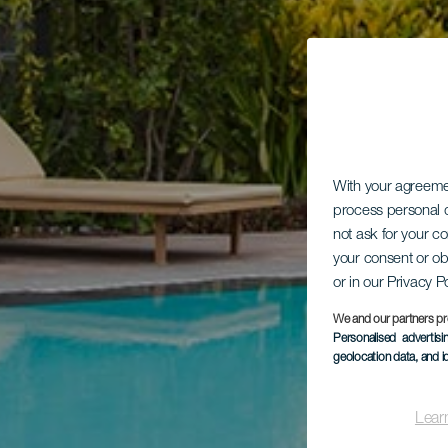
With your agreem
process personal d
not ask for your c
your consent or ob
or in our Privacy P
We and our partners pr
Personalised advertis
geolocation data, and i
Lear