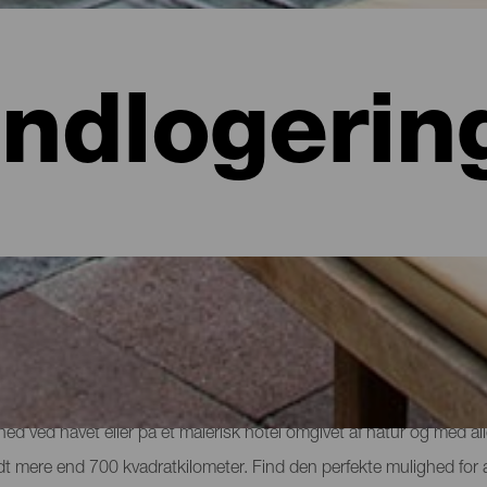
Indlogerin
 hoteller, lejligheder...
lighed ved havet eller på et malerisk hotel omgivet af natur og med al
e lidt mere end 700 kvadratkilometer. Find den perfekte mulighed for