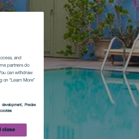
 access, and
Some partners do
. You can withdraw
ing on “Learn More”
s development
, Precise
l cookies
 close