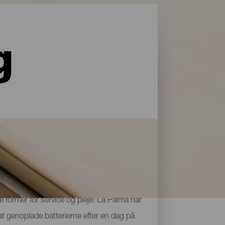
g
le former for service og pleje: La Palma har
 at genoplade batterierne efter en dag på