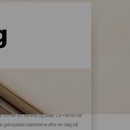
g
le former for service og pleje: La Palma har
 at genoplade batterierne efter en dag på