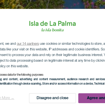
ent, we and
our 14 partners
use cookies or similar technologies to store,
ata like your visit on this website, IP addresses and cookie identifiers. 
onsent to process your data and rely on their legitimate business interest
ject to data processing based on legitimate interest at any time by click
olicy on this website.
ocess data for the following purposes:
ing and content, advertising and content measurement, audience research and service
dentification through device scanning
, Store and/or access information on a device
, Technica
n More →
Disagree and close
Agree and