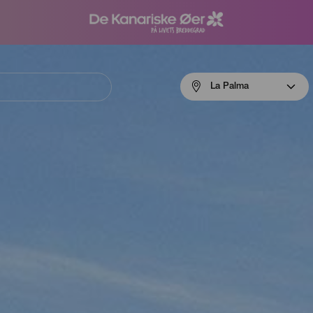
Menú
La Palma
navigation
La
Palma