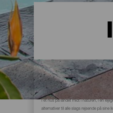
Indkvartering på La Palma:
I et hus på landet midt i naturen, i en lej
alternativer til alle slags rejsende på sin