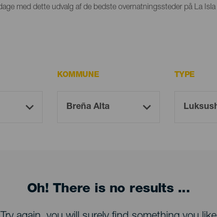
par dage med dette udvalg af de bedste overnatningssteder på La Isla
KOMMUNE
TYPE
Oh! There is no results ...
Try again, you will surely find something you like