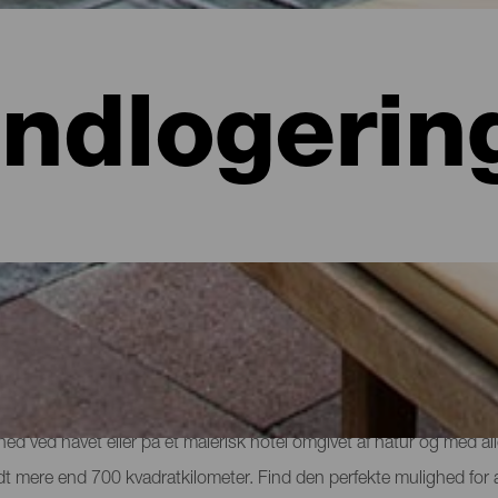
Indlogerin
 hoteller, lejligheder...
lighed ved havet eller på et malerisk hotel omgivet af natur og med al
e lidt mere end 700 kvadratkilometer. Find den perfekte mulighed for