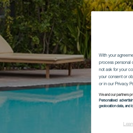
With your agreem
process personal d
not ask for your c
your consent or ob
or in our Privacy P
We and our partners pr
Personalised advertis
geolocation data, and i
Lear