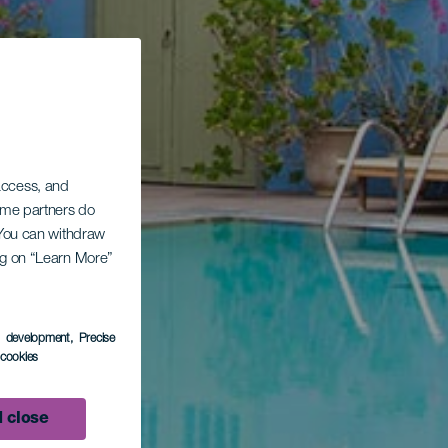
 access, and
Some partners do
. You can withdraw
ing on “Learn More”
s development
, Precise
l cookies
 close