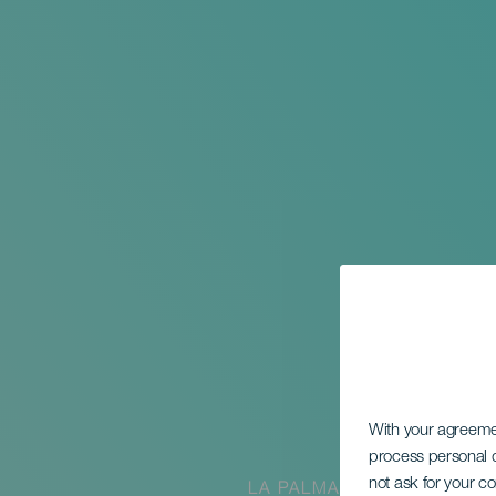
With your agreem
process personal d
not ask for your c
LA PALMA