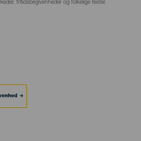
arkeder, fritidsbegivenheder og folkelige fester.
ivenhed