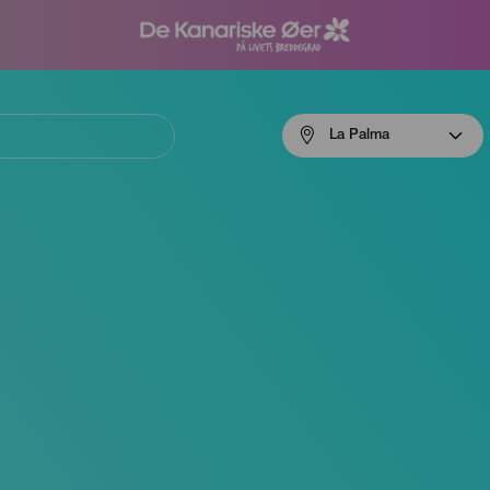
Menú
La Palma
navigation
La
Palma