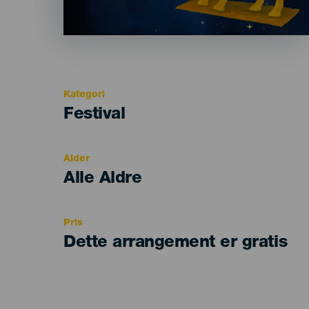
Kategori
Categoría
Festival
del
evento
Alder
Edad
Alle Aldre
Recomendada
Pris
Dette arrangement er gratis