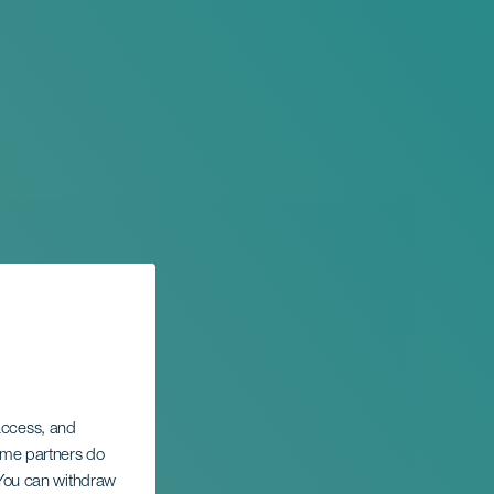
 access, and
Some partners do
. You can withdraw