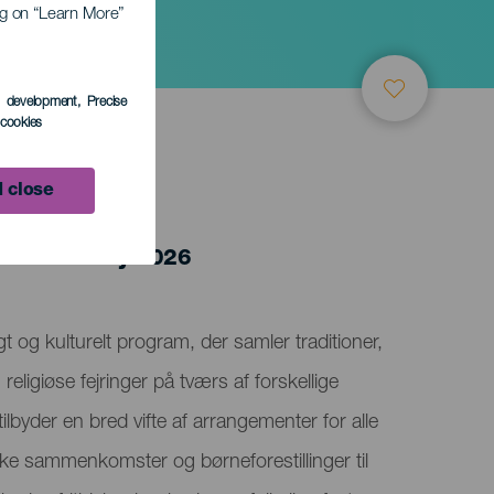
ing on “Learn More”
s development
, Precise
l cookies
 close
o 5 January 2026
tligt og kulturelt program, der samler traditioner,
 religiøse fejringer på tværs af forskellige
byder en bred vifte af arrangementer for alle
ke sammenkomster og børneforestillinger til