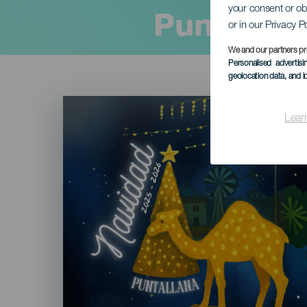
your consent or ob
Puntallana
or in our Privacy P
We and our partners pr
Personalised advertis
geolocation data, and i
Imagen
Listado
Lear