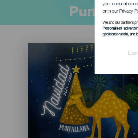
your consent or ob
Puntallan
or in our Privacy P
We and our partners pr
Personalised advertis
geolocation data, and i
Imagen
Listado
Lear