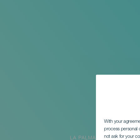
With your agreem
process personal d
not ask for your c
LA PALMA