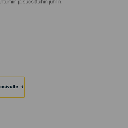
htumiin ja suosittuihin juhliin.
osivulle