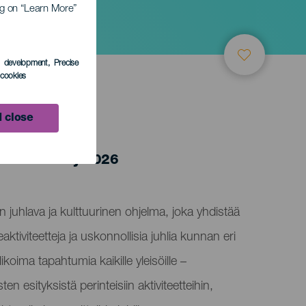
ing on “Learn More”
s development
, Precise
l cookies
 close
o 5 January 2026
 juhlava ja kulttuurinen ohjelma, joka yhdistää
aktiviteetteja ja uskonnollisia juhlia kunnan eri
alikoima tapahtumia kaikille yleisöille –
en esityksistä perinteisiin aktiviteetteihin,