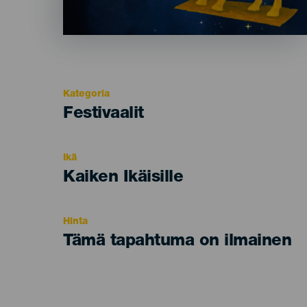
Kategoria
Categoría
Festivaalit
del
evento
Ikä
Edad
Kaiken Ikäisille
Recomendada
Hinta
Tämä tapahtuma on ilmainen