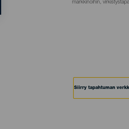
markkinoihin, virkistystapa
Siirry tapahtuman verkk