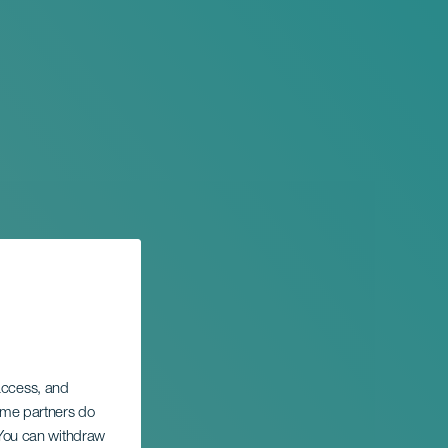
 access, and
Some partners do
. You can withdraw