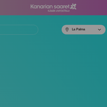
Menú
La Palma
navigation
La
Palma