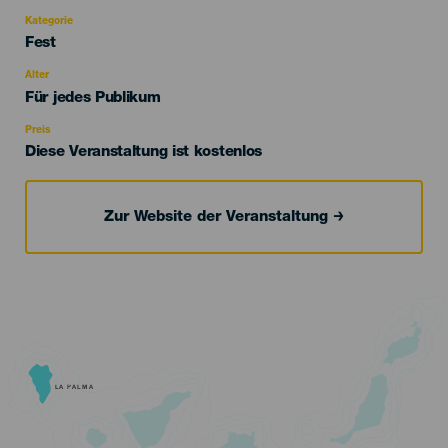
Kategorie
Categoría
Fest
del
evento
Alter
Edad
Für jedes Publikum
Recomendada
Preis
Diese Veranstaltung ist kostenlos
Zur Website der Veranstaltung
LA PALMA