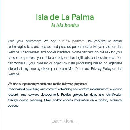
With your agreement, we and
our 14 partners
use cookies or similar
technologies to store, access, and process personal data like your visit on this
website, IP addresses and cookie identifiers. Some partners do not ask for your
consent to process your data and rely on their legitimate business interest. You
can withdraw your consent or object to data processing based on legitimate
interest at any time by clicking on “Learn More” or in our Privacy Policy on this
website.
LA PALMA
Puntallana zu
We and our partners process data for the following purposes:
Personalised advertising and content, advertising and content measurement, audience
Weihnachten
research and services development
, Precise geolocation data, and identification
through device scanning
, Store and/or access information on a device
, Technical
cookies
Imagen
Listado
Learn More →