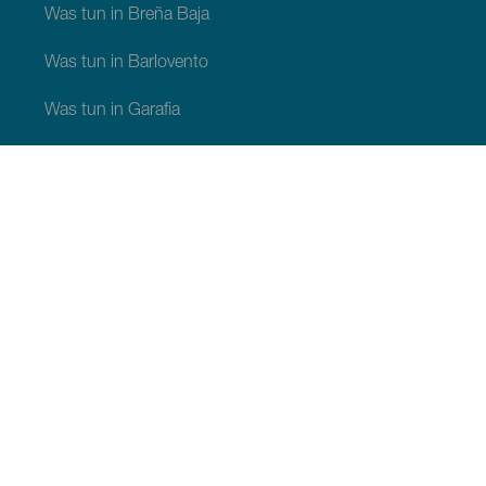
Was tun in Breña Baja
Was tun in Barlovento
Was tun in Garafia
Was tun in Los Llanos de Aridane
Was tun in Puntagorda
Was tun in San Andrés y Sauces
Was tun in Tijarafe
Was tun in Villa de Mazo
SEHEN UND ERLEBEN