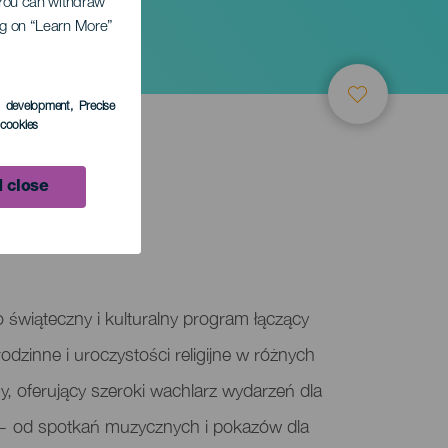
. You can withdraw
ing on “Learn More”
s development
, Precise
l cookies
 close
5 January 2026
o świąteczny i kulturalny program łączący
rodzinne i uroczystości religijne w różnych
y, oferujący szeroki wachlarz wydarzeń dla
— od spotkań muzycznych i pokazów dla