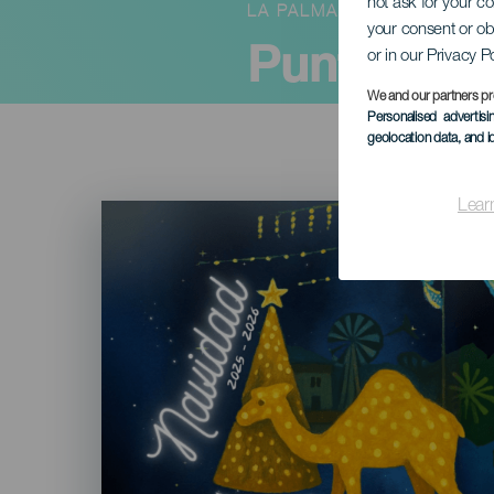
not ask for your c
LA PALMA
your consent or ob
Puntallan
or in our Privacy P
We and our partners pr
Personalised advertis
geolocation data, and i
Lear
Imagen
Listado