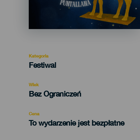
Kategoria
Categoría
Festiwal
del
evento
Wiek
Edad
Bez Ograniczeń
Recomendada
Cena
To wydarzenie jest bezpłatne