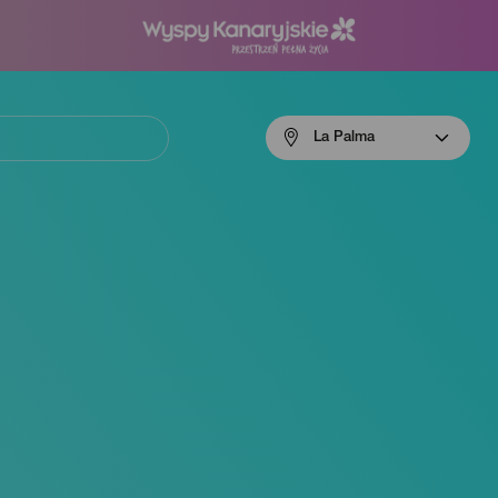
Menú
La Palma
navigation
La
Palma