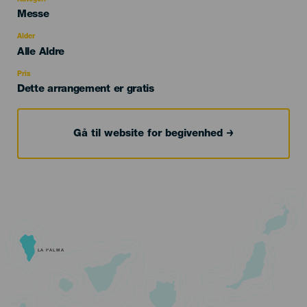
Categoría
Messe
del
evento
Alder
Edad
Alle Aldre
Recomendada
Pris
Dette arrangement er gratis
Gå til website for begivenhed
LA PALMA