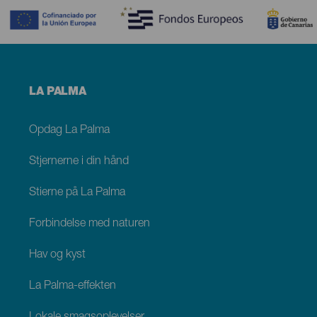
Menú
LA PALMA
footer
La
Palma
Opdag La Palma
Stjernerne i din hånd
Stierne på La Palma
Forbindelse med naturen
Hav og kyst
La Palma-effekten