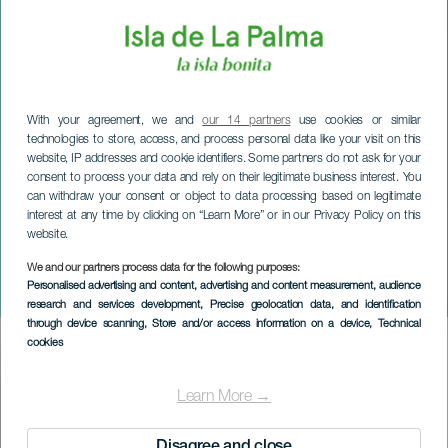
With your agreement, we and
our 14 partners
use cookies or similar
technologies to store, access, and process personal data like your visit on this
website, IP addresses and cookie identifiers. Some partners do not ask for your
consent to process your data and rely on their legitimate business interest. You
can withdraw your consent or object to data processing based on legitimate
interest at any time by clicking on “Learn More” or in our Privacy Policy on this
website.
LA PALMA
Håndværker- og
We and our partners process data for the following purposes:
Personalised advertising and content, advertising and content measurement, audience
erhvervshjørnet
research and services development
, Precise geolocation data, and identification
through device scanning
, Store and/or access information on a device
, Technical
cookies
Imagen
Listado
Learn More →