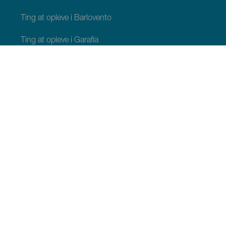
Ting at opleve i Barlovento
Ting at opleve i Garafía
Ting at opleve i Los Llanos de Aridane
Ting at opleve i Puntagorda
Ting at opleve i San Andrés y Sauces
Ting at opleve i Tijarafe
Ting at opleve i Villa de Mazo
TING, MAN BØR SE OG FORETAGE SIG