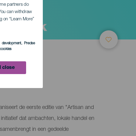
Some partners do
. You can withdraw
ing on “Learn More”
le hoek
s development
, Precise
l cookies
 close
LEDEN
arch
iseert de eerste editie van "Artisan and
nitiatief dat ambachten, lokale handel en
 samenbrengt in een gedeelde