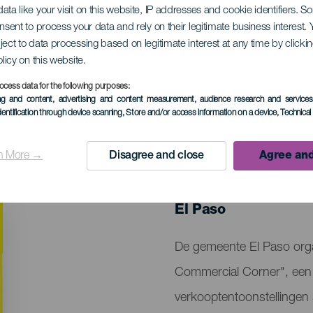
ata like your visit on this website, IP addresses and cookie identifiers. 
onsent to process your data and rely on their legitimate business interest
ject to data processing based on legitimate interest at any time by click
lijke en commercië
olicy on this website.
ocess data for the following purposes:
ing and content, advertising and content measurement, audience research and service
dentification through device scanning
, Store and/or access information on a device
, Technica
n More →
Disagree and close
Agree and
EVENEMENT UIT HET VER
28 February to 1 M
Localidad
El Paso
Descripción
De gemeente El Paso organ
del
Commercial Corner", een i
evento
verkooptentoonstellingen