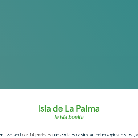
ent, we and
our 14 partners
use cookies or similar technologies to store,