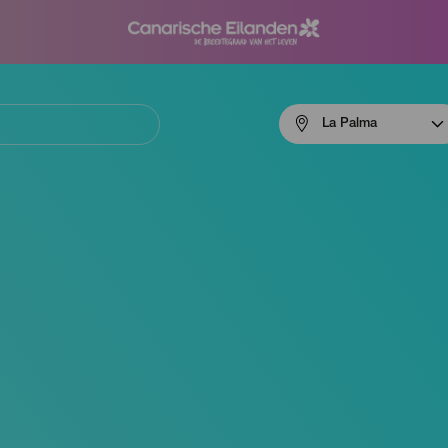
Menú
La Palma
navigation
La
Palma