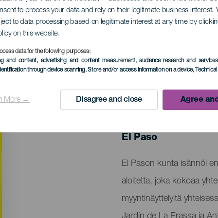
onsent to process your data and rely on their legitimate business interest
ject to data processing based on legitimate interest at any time by click
is- ja kauppanurkka
olicy on this website.
ocess data for the following purposes:
ing and content, advertising and content measurement, audience research and service
dentification through device scanning
, Store and/or access information on a device
, Technica
n More →
Disagree and close
Agree and
TOTEUTUNUT TAPAHTUMA
28 February to 1 M
Localidad
El Paso
Descripción
El Pason kunta isännöi e
del
aloitetta, joka kokoaa yhte
evento
myyntinäyttelyitä yhteises
Jardín de La Erassa ja Ant