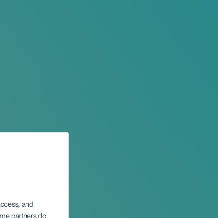
 access, and
Some partners do