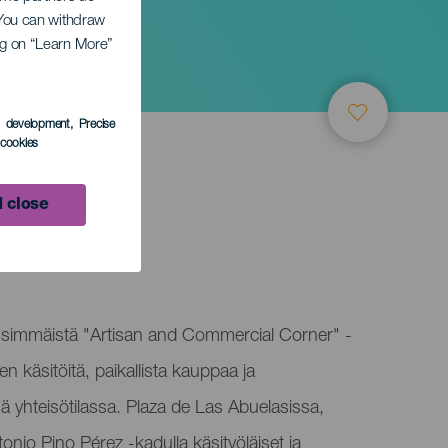
. You can withdraw
ing on “Learn More”
us
s development
, Precise
l cookies
 close
arch
nsimmäistä "Artisan and Commercial Corner" -
en käsitöitä, paikallista kauppaa ja
sä yhteisötilassa. Plaza de Las Abuelasissa,
onio Pino Pérez -kadulla käsityöläiset ja