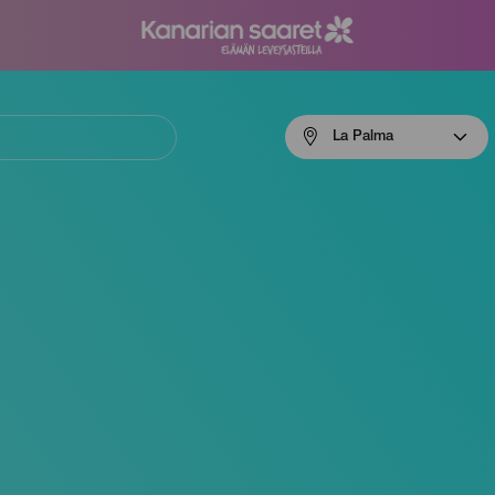
Menú
La Palma
navigation
La
Palma