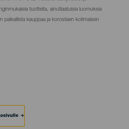
nginmukaisia tuotteita, ainutlaatuisia luomuksia
äen paikallista kauppaa ja korostaen kotimaisen
osivulle