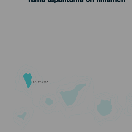
Tämä tapahtuma on ilmainen
LA PALMA