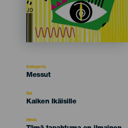
Kategoria
Categoría
Messut
del
evento
Ikä
Edad
Kaiken Ikäisille
Recomendada
Hinta