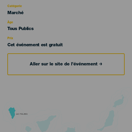
Catégorie
Categoría
Marché
del
evento
Âge
Edad
Tous Publics
Recomendada
Prix
Cet événement est gratuit
Aller sur le site de l’événement
LA PALMA