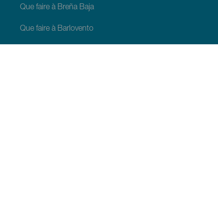
Que faire à Breña Baja
Que faire à Barlovento
Que faire à Garafia
Que faire à Los Llanos de Aridane
Que faire à Puntagorda
Que faire à San Andrés y Sauces
Que faire à Tijarafe
Que faire à Villa de Mazo
À VOIR ET À FAIRE