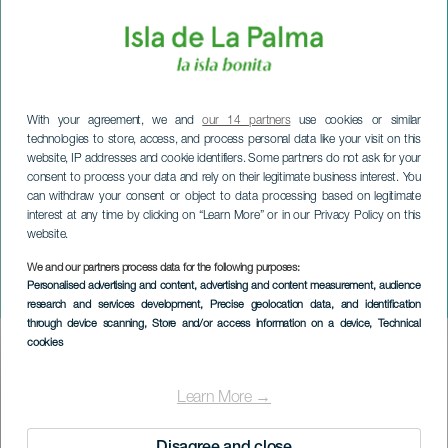
With your agreement, we and
our 14 partners
use cookies or similar
technologies to store, access, and process personal data like your visit on this
website, IP addresses and cookie identifiers. Some partners do not ask for your
consent to process your data and rely on their legitimate business interest. You
can withdraw your consent or object to data processing based on legitimate
interest at any time by clicking on “Learn More” or in our Privacy Policy on this
website.
LA PALMA
Coin des artisans et des
We and our partners process data for the following purposes:
Personalised advertising and content, advertising and content measurement, audience
commerçants
research and services development
, Precise geolocation data, and identification
through device scanning
, Store and/or access information on a device
, Technical
cookies
Imagen
Listado
Learn More →