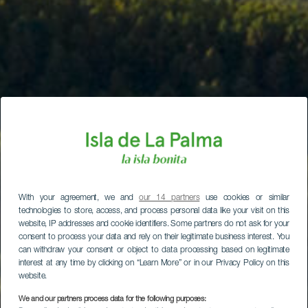
With your agreement, we and
our 14 partners
use cookies or similar
technologies to store, access, and process personal data like your visit on this
website, IP addresses and cookie identifiers. Some partners do not ask for your
consent to process your data and rely on their legitimate business interest. You
can withdraw your consent or object to data processing based on legitimate
interest at any time by clicking on “Learn More” or in our Privacy Policy on this
website.
We and our partners process data for the following purposes: