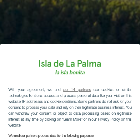
With your agreement, we and
our 14 partners
use cookies or similar
technologies to store, access, and process personal data like your visit on this
website, IP addresses and cookie identifiers. Some partners do not ask for your
consent to process your data and rely on their legitimate business interest. You
can withdraw your consent or object to data processing based on legitimate
interest at any time by clicking on “Learn More” or in our Privacy Policy on this
website.
We and our partners process data for the following purposes: