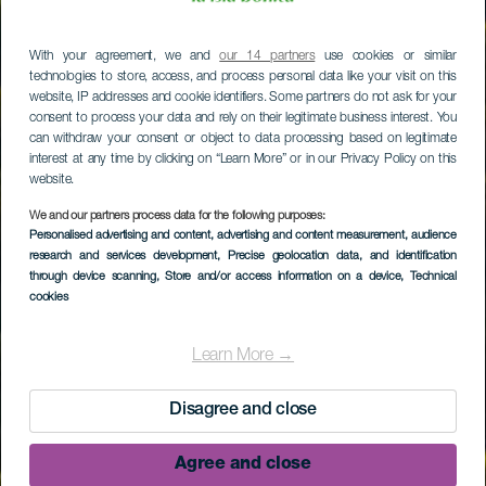
With your agreement, we and
our 14 partners
use cookies or similar
technologies to store, access, and process personal data like your visit on this
website, IP addresses and cookie identifiers. Some partners do not ask for your
consent to process your data and rely on their legitimate business interest. You
can withdraw your consent or object to data processing based on legitimate
interest at any time by clicking on “Learn More” or in our Privacy Policy on this
website.
We and our partners process data for the following purposes:
Personalised advertising and content, advertising and content measurement, audience
research and services development
, Precise geolocation data, and identification
through device scanning
, Store and/or access information on a device
, Technical
cookies
Learn More →
Disagree and close
Agree and close