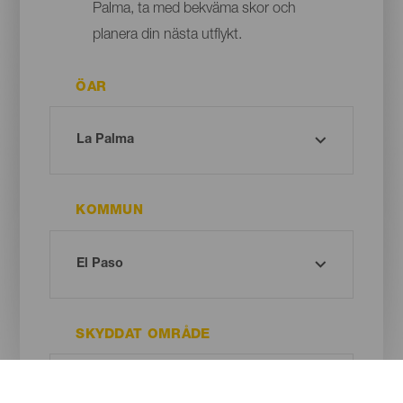
Palma, ta med bekväma skor och
planera din nästa utflykt.
ÖAR
KOMMUN
SKYDDAT OMRÅDE