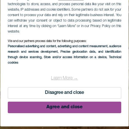
technologies to store, access, and process personal data like your visit on this
website, IP addresses and cookie identifiers. Some partners do not ask for your
consent to process your data and rely on their legitimate business interest. You
can withdraw your consent or object to data processing based on legitimate
interest at any time by clicking on “Learn More” or in our Privacy Policy on this
website.
We and our partners process data for the following purposes:
Personalised advertising and content, advertising and content measurement, audience
research and services development
, Precise geolocation data, and identification
through device scanning
, Store and/or access information on a device
, Technical
cookies
Learn More →
Disagree and close
Agree and close