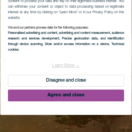
consent to process your data and rely on their legitimate business interest. You
can withdraw your consent or object to data processing based on legitimate
interest at any time by clicking on “Learn More” or in our Privacy Policy on this
website.
We and our partners process data for the following purposes:
Personalised advertising and content, advertising and content measurement, audience
research and services development
, Precise geolocation data, and identification
through device scanning
, Store and/or access information on a device
, Technical
cookies
Learn More →
Disagree and close
Agree and close