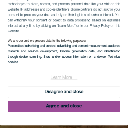
technologies to store, access, and process personal data like your visit on this
website, IP addresses and cookie identifiers. Some partners do not ask for your
consent to process your data and rely on their legitimate business interest. You
can withdraw your consent or object to data processing based on legitimate
interest at any time by clicking on “Learn More” or in our Privacy Policy on this
website.
We and our partners process data for the following purposes:
Personalised advertising and content, advertising and content measurement, audience
research and services development
, Precise geolocation data, and identification
through device scanning
, Store and/or access information on a device
, Technical
cookies
Learn More →
Disagree and close
Agree and close