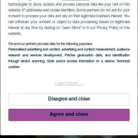
technologies to store, access, and process personal data like your visit on this
website, IP addresses and cookie identifiers. Some partners do not ask for your
consent to process your data and rely on their legitimate business interest. You
can withdraw your consent or object to data processing based on legitimate
interest at any time by clicking on “Learn More” or in our Privacy Policy on this
website.
We and our partners process data for the following purposes:
Personalised advertising and content, advertising and content measurement, audience
research and services development
, Precise geolocation data, and identification
through device scanning
, Store and/or access information on a device
, Technical
cookies
Learn More →
Disagree and close
Agree and close