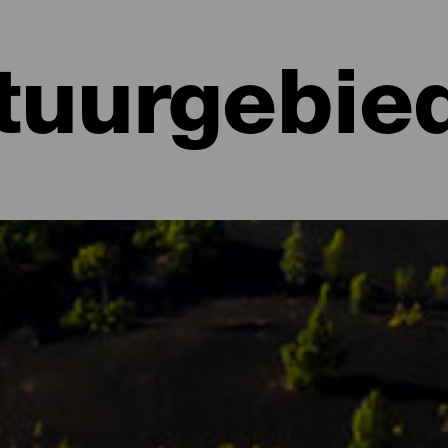
tuurgebie
gebieden van La Palma
kt dan is het wel de uitbundige natuur, vol contrasten en nuanc
illende ecosystemen met een unieke flora en fauna. Onder de natuu
, beschermde gebieden en bezienswaardigheden voor zowel toer