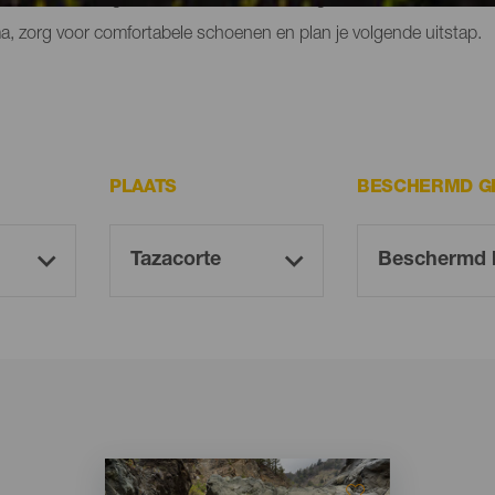
a, zorg voor comfortabele schoenen en plan je volgende uitstap.
PLAATS
BESCHERMD G
Imagen
Imagen
Listado