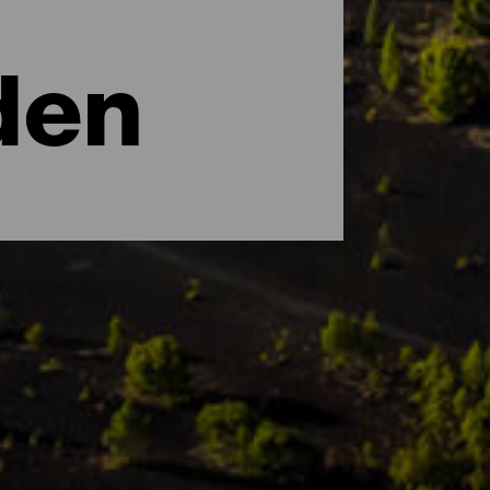
den
es. La Palma wordt door UNESCO beschouwd
rgebieden op het eiland bevinden zich
isten als wetenschappers. Ontdek de