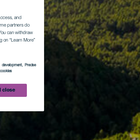
 access, and
Some partners do
. You can withdraw
ing on “Learn More”
s development
, Precise
l cookies
 close