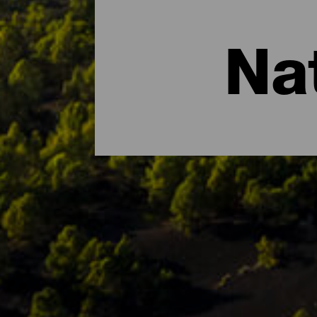
Na
De belangrijkste natuur
Als er iets is dat La Isla Bonita kenmer
als Biosfeerreservaat en herbergt versch
parken, reservaten en natuurmonumenten