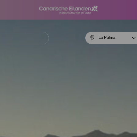
Menú
La Palma
navigation
La
Palma