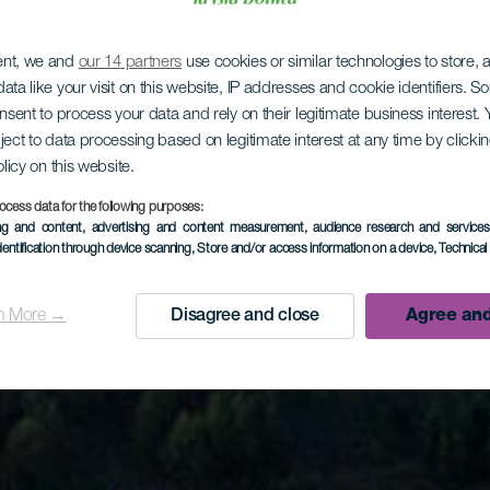
ent, we and
our 14 partners
use cookies or similar technologies to store,
ata like your visit on this website, IP addresses and cookie identifiers. 
onsent to process your data and rely on their legitimate business interest
ject to data processing based on legitimate interest at any time by click
olicy on this website.
ocess data for the following purposes:
ing and content, advertising and content measurement, audience research and service
dentification through device scanning
, Store and/or access information on a device
, Technica
n More →
Disagree and close
Agree and