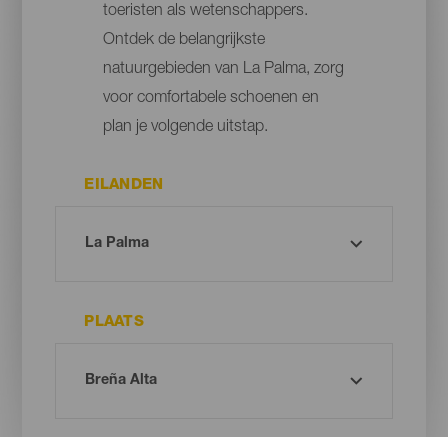
toeristen als wetenschappers.
Ontdek de belangrijkste
natuurgebieden van La Palma, zorg
voor comfortabele schoenen en
plan je volgende uitstap.
EILANDEN
PLAATS