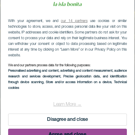
With your agreement, we and
our 14 partners
use cookies or similar
technologies to store, access, and process personal data like your visit on this
website, IP addresses and cookie identifiers. Some partners do not ask for your
consent to process your data and rely on their legitimate business interest. You
can withdraw your consent or object to data processing based on legitimate
interest at any time by clicking on “Learn More” or in our Privacy Policy on this
website.
We and our partners process data for the following purposes:
Personalised advertising and content, advertising and content measurement, audience
research and services development
, Precise geolocation data, and identification
through device scanning
, Store and/or access information on a device
, Technical
cookies
Learn More →
Disagree and close
Agree and close