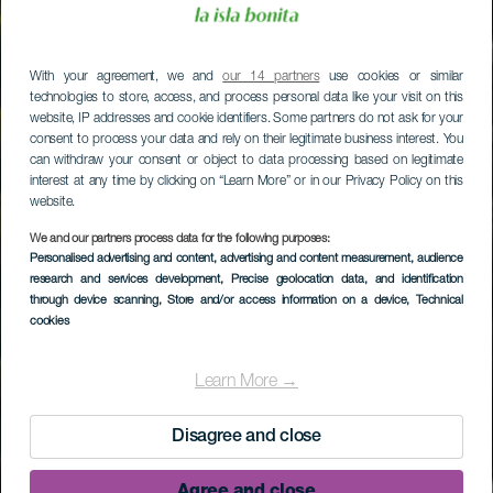
With your agreement, we and
our 14 partners
use cookies or similar
technologies to store, access, and process personal data like your visit on this
website, IP addresses and cookie identifiers. Some partners do not ask for your
consent to process your data and rely on their legitimate business interest. You
can withdraw your consent or object to data processing based on legitimate
interest at any time by clicking on “Learn More” or in our Privacy Policy on this
website.
We and our partners process data for the following purposes:
Personalised advertising and content, advertising and content measurement, audience
research and services development
, Precise geolocation data, and identification
through device scanning
, Store and/or access information on a device
, Technical
cookies
Learn More →
Disagree and close
Agree and close