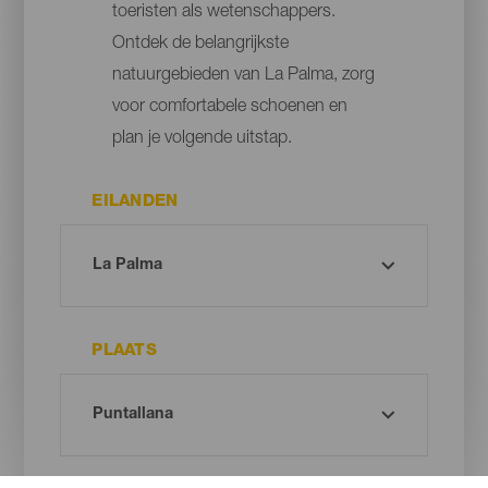
toeristen als wetenschappers.
Ontdek de belangrijkste
natuurgebieden van La Palma, zorg
voor comfortabele schoenen en
plan je volgende uitstap.
EILANDEN
PLAATS