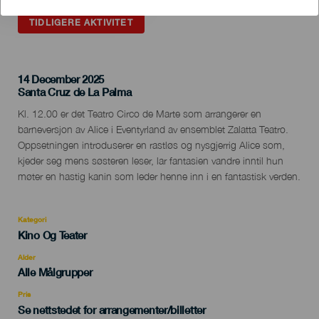
TIDLIGERE AKTIVITET
14 December 2025
Localidad
Santa Cruz de La Palma
Descripción
Kl. 12.00 er det Teatro Circo de Marte som arrangerer en
del
barneversjon av Alice i Eventyrland av ensemblet Zalatta Teatro.
evento
Oppsetningen introduserer en rastløs og nysgjerrig Alice som,
kjeder seg mens søsteren leser, lar fantasien vandre inntil hun
møter en hastig kanin som leder henne inn i en fantastisk verden.
Kategori
Categoría
Kino Og Teater
del
evento
Alder
Edad
Alle Målgrupper
Recomendada
Pris
Se nettstedet for arrangementer/billetter