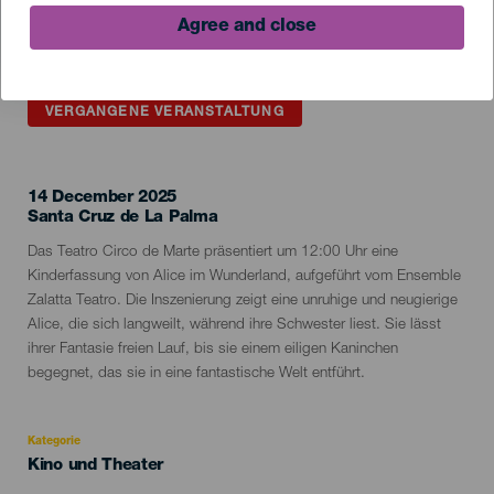
Agree and close
VERGANGENE VERANSTALTUNG
14 December 2025
Localidad
Santa Cruz de La Palma
Descripción
Das Teatro Circo de Marte präsentiert um 12:00 Uhr eine
del
Kinderfassung von Alice im Wunderland, aufgeführt vom Ensemble
evento
Zalatta Teatro. Die Inszenierung zeigt eine unruhige und neugierige
Alice, die sich langweilt, während ihre Schwester liest. Sie lässt
ihrer Fantasie freien Lauf, bis sie einem eiligen Kaninchen
begegnet, das sie in eine fantastische Welt entführt.
Kategorie
Categoría
Kino und Theater
del